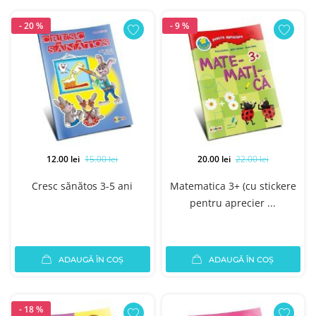
- 20 %
- 9 %
12.00 lei
15.00 lei
20.00 lei
22.00 lei
Cresc sănătos 3-5 ani
Matematica 3+ (cu stickere
pentru aprecier ...
ADAUGĂ ÎN COȘ
ADAUGĂ ÎN COȘ
- 18 %