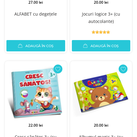
27.00 lei
20.00 lei
ALFABET cu degețele
Jocuri logice 3+ (cu
autocolante)
ADAUGĂ ÎN COȘ
ADAUGĂ ÎN COȘ
22.00 lei
20.00 lei
Cresc sănătos 3+ (cu
Albumul magic 3+ (cu