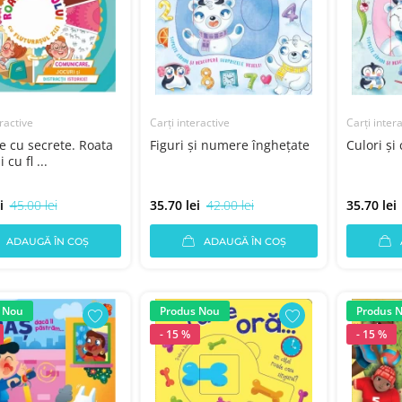
ractive
Carți interactive
Carți inter
le cu secrete. Roata
Figuri şi numere îngheţate
Culori şi
cu fl ...
i
45.00 lei
35.70 lei
42.00 lei
35.70 lei
ADAUGĂ ÎN COȘ
ADAUGĂ ÎN COȘ
 Nou
Produs Nou
Produs 
- 15 %
- 15 %