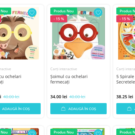
 Nou
Produs Nou
Produs 
- 15 %
- 15 %
ractive
Carți interactive
Carți inter
cu ochelari
Şoimul cu ochelari
5 Spirale
ți
fermecaţi
Secretele
i
40.00 lei
34.00 lei
40.00 lei
38.25 lei
ADAUGĂ ÎN COȘ
ADAUGĂ ÎN COȘ
 Nou
Produs Nou
Produs 