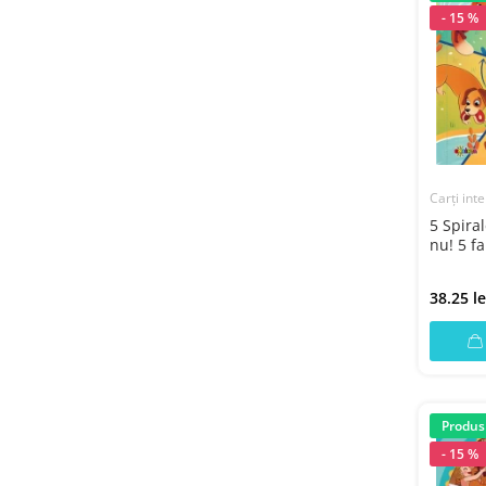
- 15 %
Carți inte
5 Spiral
nu! 5 fa
38.25 le
Produs
- 15 %