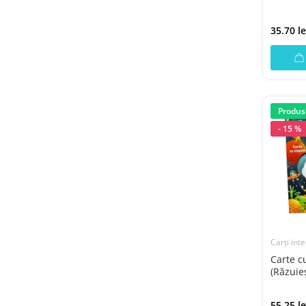
35.70 le
Produs
- 15 %
Carți inte
Carte cu
(Răzuieş
55.25 le