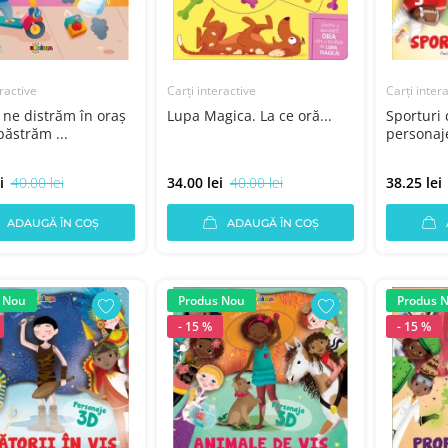
ractive
Carți interactive
Carți inter
 ne distrăm în oraş
Lupa Magica. La ce oră...
Sporturi 
păstrăm ...
personaj
i
40.00 lei
34.00 lei
40.00 lei
38.25 lei
ADAUGĂ ÎN COȘ
ADAUGĂ ÎN COȘ
 Nou
Produs Nou
Produs 
- 15 %
- 15 %