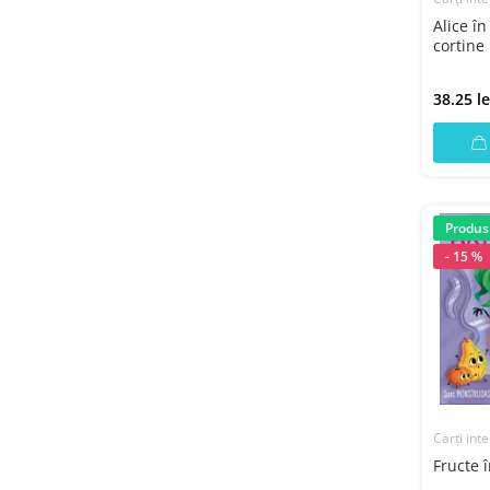
Alice în
cortine 
38.25 le
Produs
- 15 %
Carți inte
Fructe 