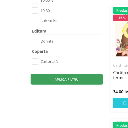
30-50 lei
10-30 lei
Produs
- 15 %
Sub 10 lei
Editura
Dorința
Coperta
Cartonată
Carți inte
Cârtița 
fermeca
APLICĂ FILTRU
34.00 le
Produs