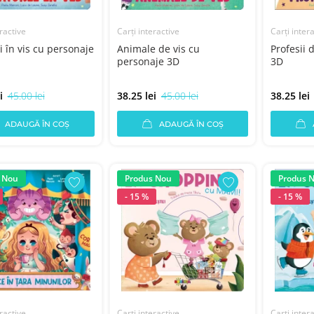
ractive
Carți interactive
Carți inter
i în vis cu personaje
Animale de vis cu
Profesii 
personaje 3D
3D
i
45.00 lei
38.25 lei
45.00 lei
38.25 lei
ADAUGĂ ÎN COȘ
ADAUGĂ ÎN COȘ
 Nou
Produs Nou
Produs 
- 15 %
- 15 %
ractive
Carți interactive
Carți inter