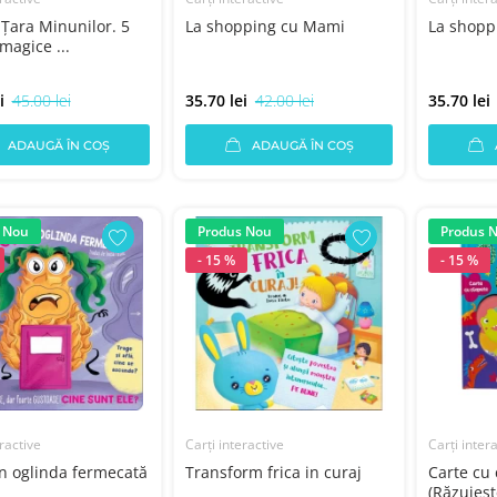
 Ţara Minunilor. 5
La shopping cu Mami
La shopp
magice ...
i
45.00 lei
35.70 lei
42.00 lei
35.70 lei
ADAUGĂ ÎN COȘ
ADAUGĂ ÎN COȘ
 Nou
Produs Nou
Produs 
- 15 %
- 15 %
ractive
Carți interactive
Carți inter
în oglinda fermecată
Transform frica in curaj
Carte cu 
(Răzuieşte