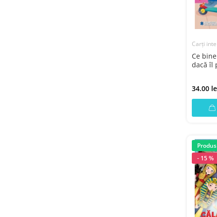
Carți inte
Ce bine
dacă îl 
34.00 le
Produs
- 15 %