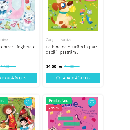
active
Carți interactive
 contrarii îngheţate
Ce bine ne distrăm în parc
dacă îl păstrăm ...
42.00 lei
34.00 lei
40.00 lei
ADAUGĂ ÎN COȘ
ADAUGĂ ÎN COȘ
Nou
Produs Nou
- 15 %