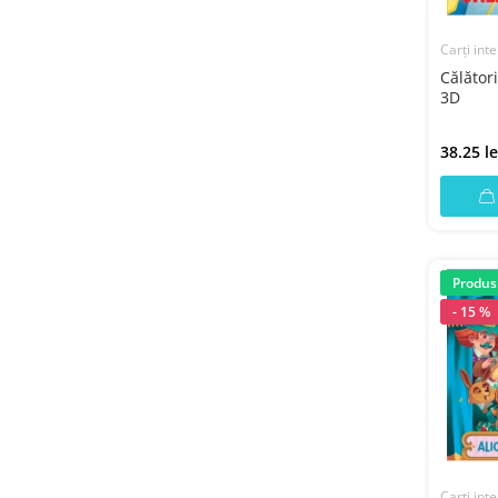
Carți inte
Călători
3D
38.25 le
Produs
- 15 %
Carți inte