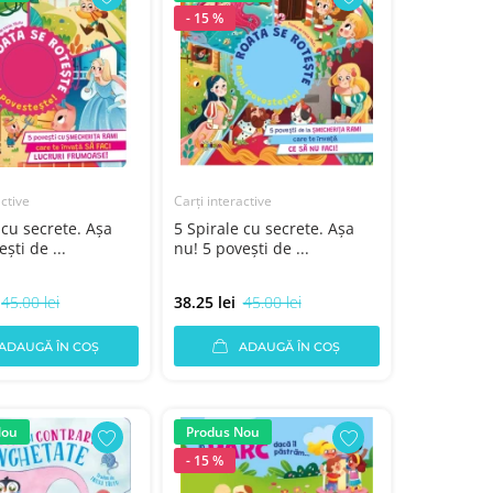
- 15 %
active
Carți interactive
 cu secrete. Aşa
5 Spirale cu secrete. Aşa
şti de ...
nu! 5 poveşti de ...
45.00 lei
38.25 lei
45.00 lei
ADAUGĂ ÎN COȘ
ADAUGĂ ÎN COȘ
Nou
Produs Nou
- 15 %