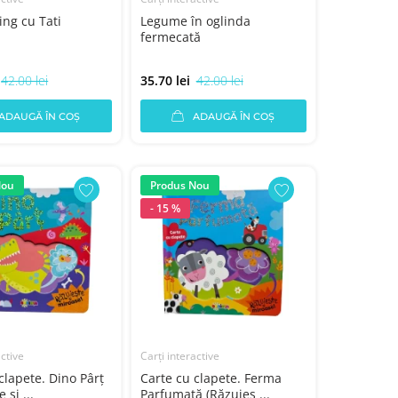
ing cu Tati
Legume în oglinda
fermecată
42.00 lei
35.70 lei
42.00 lei
ADAUGĂ ÎN COȘ
ADAUGĂ ÎN COȘ
Nou
Produs Nou
- 15 %
active
Carți interactive
clapete. Dino Pârţ
Carte cu clapete. Ferma
 şi ...
Parfumată (Răzuieş ...