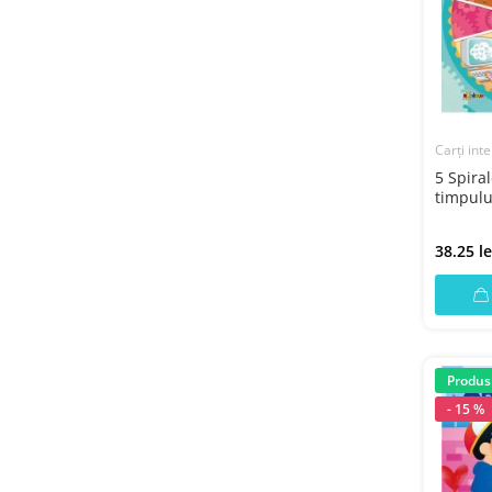
Carți inte
5 Spira
timpului 
38.25 le
Produs
- 15 %