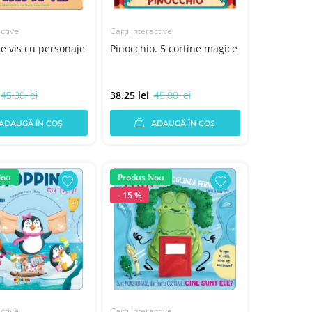
active
Carți interactive
de vis cu personaje
Pinocchio. 5 cortine magice
45.00 lei
38.25 lei
45.00 lei
ADAUGĂ ÎN COȘ
ADAUGĂ ÎN COȘ
Nou
Produs Nou
- 15 %
active
Carți interactive