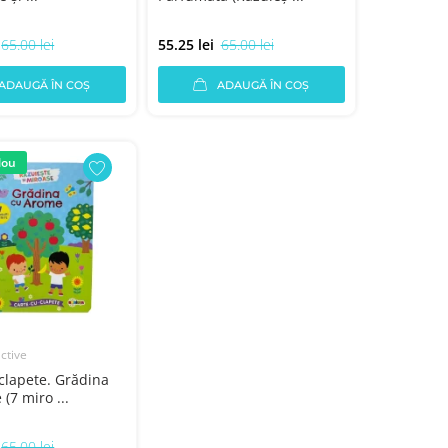
65.00 lei
55.25 lei
65.00 lei
ADAUGĂ ÎN COȘ
ADAUGĂ ÎN COȘ
Nou
active
clapete. Grădina
(7 miro ...
65.00 lei