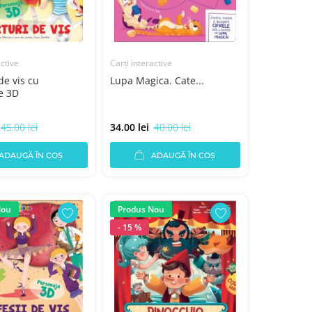
active
Carți interactive
de vis cu
Lupa Magica. Cate...
e 3D
45.00 lei
34.00 lei
40.00 lei
ADAUGĂ ÎN COȘ
ADAUGĂ ÎN COȘ
Nou
Produs Nou
- 15 %