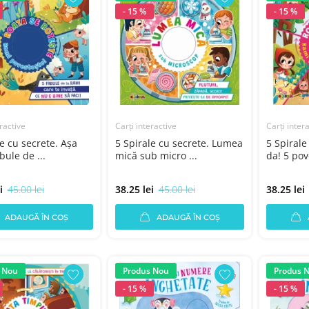
- 15 %
- 15 %
ractive
Carți interactive
Carți inter
e cu secrete. Aşa
5 Spirale cu secrete. Lumea
5 Spirale
bule de ...
mică sub micro ...
da! 5 pove
i
45.00 lei
38.25 lei
45.00 lei
38.25 lei
ADAUGĂ ÎN COȘ
ADAUGĂ ÎN COȘ
 Nou
Produs Nou
Produs 
- 15 %
- 15 %