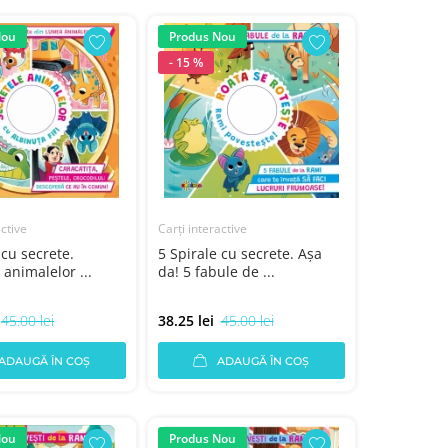
Nou
Produs Nou
- 15 %
active
Carți interactive
 cu secrete.
5 Spirale cu secrete. Aşa
 animalelor ...
da! 5 fabule de ...
45.00 lei
38.25 lei
45.00 lei
ADAUGĂ ÎN COȘ
ADAUGĂ ÎN COȘ
Nou
Produs Nou