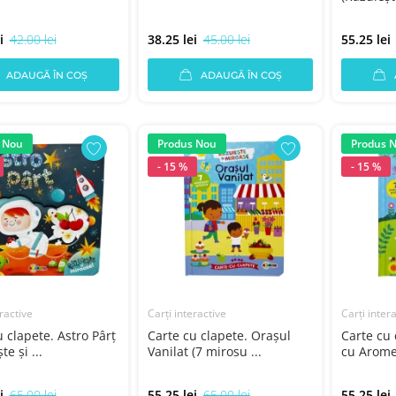
i
42.00 lei
38.25 lei
45.00 lei
55.25 lei
ADAUGĂ ÎN COȘ
ADAUGĂ ÎN COȘ
 Nou
Produs Nou
Produs 
- 15 %
- 15 %
ractive
Carți interactive
Carți inter
 clapete. Astro Pârţ
Carte cu clapete. Oraşul
Carte cu 
te şi ...
Vanilat (7 mirosu ...
cu Arome 
i
65.00 lei
55.25 lei
65.00 lei
55.25 lei