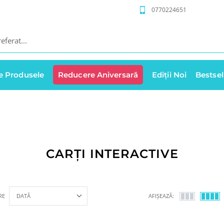
0770224651
e Produsele
Reducere Aniversară
Ediții Noi
Bestsel
CARȚI INTERACTIVE
RE
AFIȘEAZĂ: