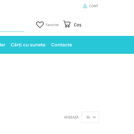
CONT
Coș
Favorite
ler
Cărți cu sunete
Contacte
AFIȘEAZĂ: