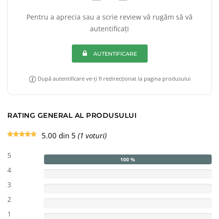
Pentru a aprecia sau a scrie review vă rugăm să vă
autentificați
AUTENTIFICARE
După autentificare ve-ți fi redirecționat la pagina produsului
RATING GENERAL AL PRODUSULUI
5.00 din 5
(1 voturi)
5
100 %
4
3
2
1