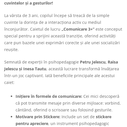
cuvintelor și a gesturilor!
La vârsta de 3 ani, copilul începe să treacă de la simple
cuvinte la dorința de a interacționa activ cu mediul
înconjurător. Caietul de lucru
„Comunicare 3+”
este conceput
special pentru a sprijini această tranziție, oferind activități
care pun bazele unei exprimări corecte și ale unei socializări
reușite.
Semnată de experții în psihopedagogie
Petru Jelescu, Raisa
Jelescu și Inesa Tautu
, această lucrare transformă învățarea
într-un joc captivant. Iată beneficiile principale ale acestui
caiet:
Inițiere în formele de comunicare:
Cei mici descoperă
că pot transmite mesaje prin diverse mijloace: vorbind,
cântând, oferind o scrisoare sau folosind gesturile.
Motivare prin Stickere:
Include un set de
stickere
pentru apreciere
, un instrument psihopedagogic