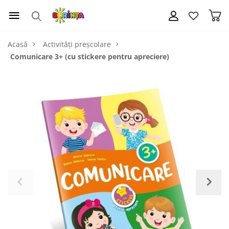
Acasă
Activități preșcolare
Comunicare 3+ (cu stickere pentru apreciere)