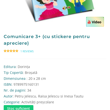
Video
Comunicare 3+ (cu stickere pentru
apreciere)
1 REVIEWS
Editura
: Dorința
Tip Copertă
: Broșată
Dimensiunea
: 20 x 28 cm
ISBN
: 9789975160131
Nr. de pagini
: 34
Autor
: Petru Jelescu, Raisa Jelescu si Inesa Tautu
Categorie
: Activități preșcolare
Stoc suficient