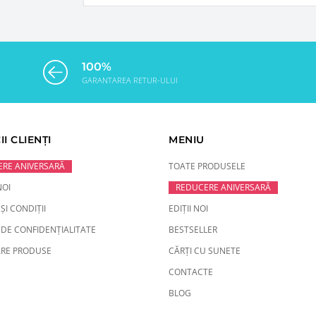
100%
GARANTAREA RETUR-ULUI
II CLIENȚI
MENIU
RE ANIVERSARĂ
TOATE PRODUSELE
NOI
REDUCERE ANIVERSARĂ
ȘI CONDIȚII
EDIȚII NOI
 DE CONFIDENȚIALITATE
BESTSELLER
RE PRODUSE
CĂRȚI CU SUNETE
CONTACTE
BLOG