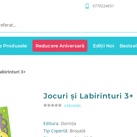
0770224651
e Produsele
Reducere Aniversară
Ediții Noi
Bestsel
Labirinturi 3+
Jocuri și Labirinturi 3+
0 REVIEWS
Editura
: Dorința
Tip Copertă
: Broșată