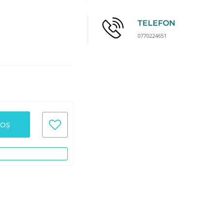
TELEFON
0770224651
COȘ