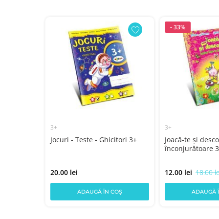
- 33%
3+
3+
 3+
Jocuri - Teste - Ghicitori 3+
Joacă-te și desc
înconjurătoare 
20.00 lei
12.00 lei
18.00 le
COȘ
ADAUGĂ ÎN COȘ
ADAUGĂ 