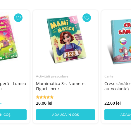
Activități preșcolare
Carte
operă - Lumea
Mamimatica 3+: Numere.
Cresc sănătos
3+
Figuri. Jocuri
autocolante)
i
20.00 lei
22.00 lei
ÎN COȘ
ADAUGĂ ÎN COȘ
ADAUG