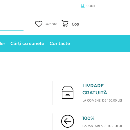
CONT
Coș
Favorite
ler
Cărți cu sunete
Contacte
LIVRARE
GRATUITĂ
LA COMENZI DE 150.00 LEI
100%
GARANTAREA RETUR-ULUI