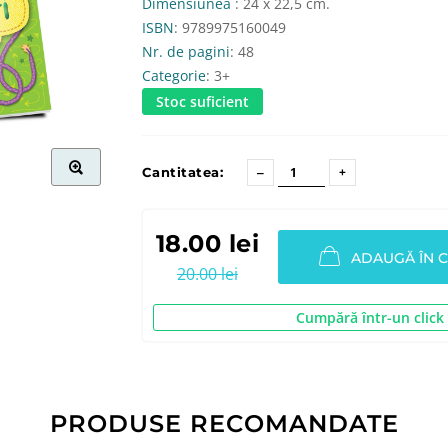
Dimensiunea
: 24 x 22,5 cm.
ISBN
: 9789975160049
Nr. de pagini
: 48
Categorie
: 3+
Stoc suficient
Cantitatea:
18.00 lei
ADAUGĂ ÎN 
20.00 lei
Cumpără într-un click
PRODUSE RECOMANDATE