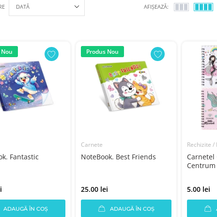
RE
AFIȘEAZĂ:
 Nou
Produs Nou
Carnete
Rechizite /
k. Fantastic
NoteBook. Best Friends
Carnetel 
Centrum S
i
25.00 lei
5.00 lei
ADAUGĂ ÎN COȘ
ADAUGĂ ÎN COȘ