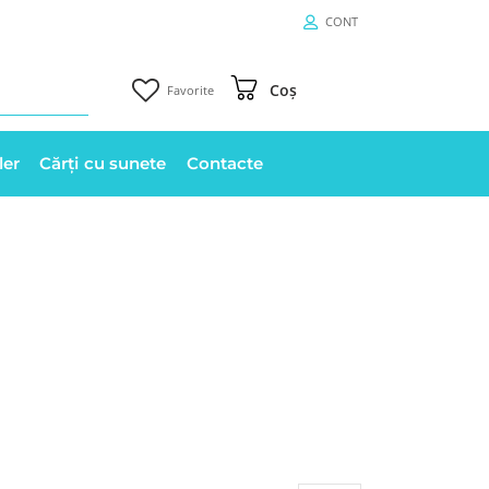
CONT
Coș
Favorite
ler
Cărți cu sunete
Contacte