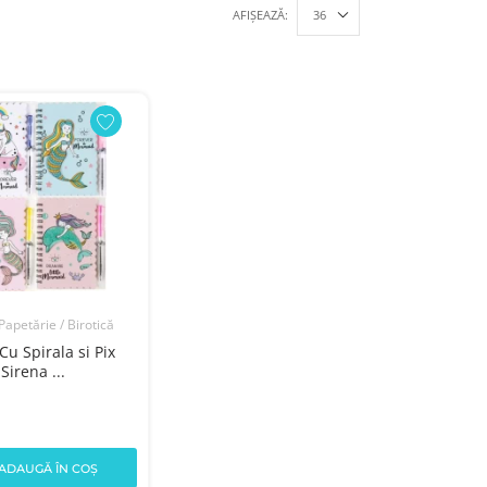
AFIȘEAZĂ:
 Papetărie / Birotică
Cu Spirala si Pix
irena ...
ADAUGĂ ÎN COȘ