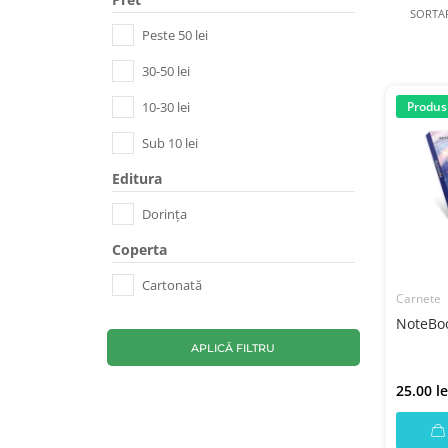
SORTA
Peste 50 lei
30-50 lei
10-30 lei
Produs
Sub 10 lei
Editura
Dorința
Coperta
Cartonată
Carnete
NoteBoo
APLICĂ FILTRU
25.00 le