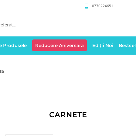
0770224651
e Produsele
Reducere Aniversară
Ediții Noi
Bestsel
te
CARNETE