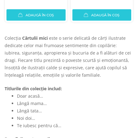
ADAUGĂ ÎN COȘ
ADAUGĂ ÎN COȘ
Colecția
Cărtulii mici
este o serie delicată de cărți ilustrate
dedicate celor mai frumoase sentimente din copilărie:
iubirea, siguranța, apropierea și bucuria de a fi alături de cei
dragi. Fiecare titlu prezintă o poveste scurtă și emoționantă,
însoțită de ilustrații calde și expresive, care ajută copilul să
înțeleagă relațiile, emoțiile și valorile familiale.
Titlurile din colecție includ:
Doar acasă…
Lângă mama…
Lângă tata…
Noi doi…
Te iubesc pentru că…