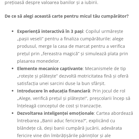
prețioasă despre valoarea banilor și a iubirii.
De ce să alegi această carte pentru micul tău cumpărător?
Experiență interactivă în 3 pași
: Copilul urmărește
„pașii veseli” pentru a finaliza cumpărăturile: alege
produsul, merge la casa de marcat pentru a verifica
prețul prin „fereastra magică” și simulează plata prin
plasarea monedelor.
Elemente mecanice captivante
: Mecanismele de tip
„rotește și plătește” dezvoltă motricitatea fină și oferă
satisfacția unei sarcini duse la bun sfârșit.
Introducere în educația financiară
: Prin jocul de rol
„Alege, verifică prețul și plătește!”, preșcolarii încep să
înțeleagă conceptul de cost și tranzacție.
Dezvoltarea inteligenței emoționale
: Cartea abordează
întrebarea „Banii aduc fericirea?”, explicând cu
blândețe că, deși banii cumpără jucării, adevărata
fericire vine din îmbrățișările părinților și ale