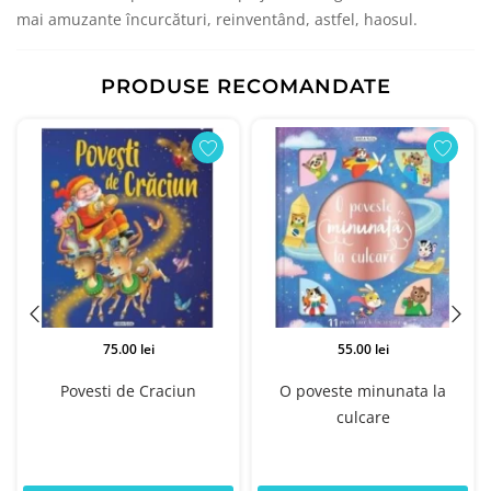
mai amuzante încurcături, reinventând, astfel, haosul.
PRODUSE RECOMANDATE
75.00 lei
55.00 lei
i
Povesti de Craciun
O poveste minunata la
culcare