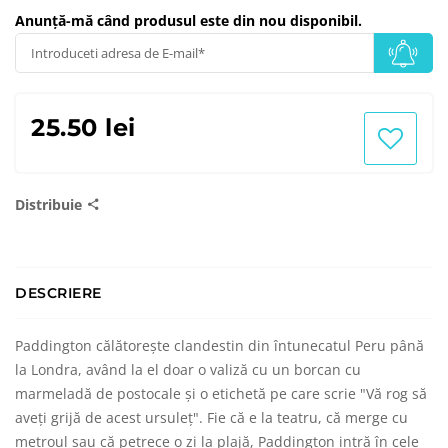
Anunță-mă când produsul este din nou disponibil.
25.50 lei
Distribuie
DESCRIERE
Paddington călătorește clandestin din întunecatul Peru până
la Londra, având la el doar o valiză cu un borcan cu
marmeladă de postocale și o etichetă pe care scrie "Vă rog să
aveți grijă de acest ursuleț". Fie că e la teatru, că merge cu
metroul sau că petrece o zi la plajă, Paddington intră în cele