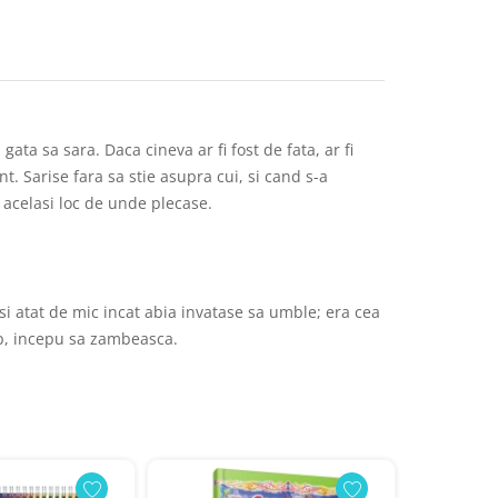
ata sa sara. Daca cineva ar fi fost de fata, ar fi
t. Sarise fara sa stie asupra cui, si cand s-a
n acelasi loc de unde plecase.
 si atat de mic incat abia invatase sa umble; era cea
up, incepu sa zambeasca.
Produs N