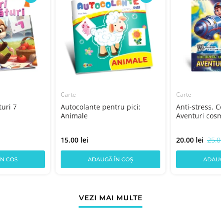
Carte
Carte
turi 7
Autocolante pentru pici:
Anti-stress. 
Animale
Aventuri cos
15.00 lei
20.00 lei
25.0
ÎN COȘ
ADAUGĂ ÎN COȘ
ADAUG
VEZI MAI MULTE