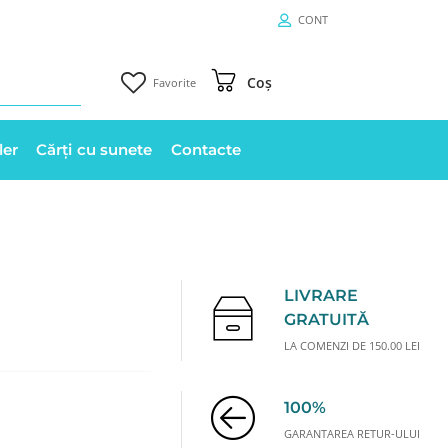
CONT
Coș
Favorite
ler
Cărți cu sunete
Contacte
LIVRARE
GRATUITĂ
LA COMENZI DE 150.00 LEI
100%
GARANTAREA RETUR-ULUI