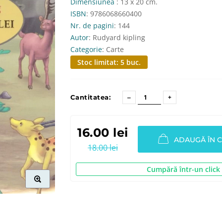
Dimensiunea
: 13 x 20 cm.
ISBN
: 9786068660400
Nr. de pagini
: 144
Autor
: Rudyard kipling
Categorie
: Carte
Stoc limitat: 5 buc.
Cantitatea:
16.00 lei
ADAUGĂ ÎN 
18.00 lei
Cumpără într-un click