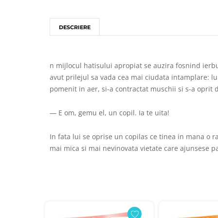
DESCRIERE
n mijlocul hatisului apropiat se auzira fosnind ierbur
avut prilejul sa vada cea mai ciudata intamplare: lup
pomenit in aer, si-a contractat muschii si s-a oprit 
— E om, gemu el, un copil. Ia te uita!
In fata lui se oprise un copilas ce tinea in mana o 
mai mica si mai nevinovata vietate care ajunsese pa