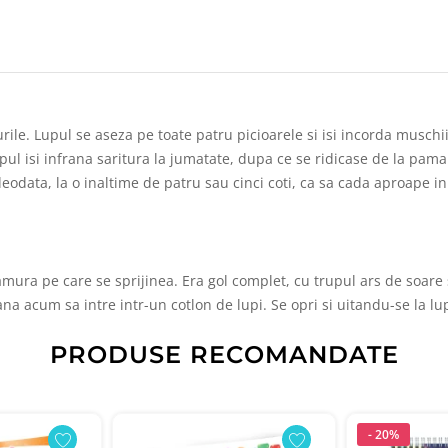
ile. Lupul se aseza pe toate patru picioarele si isi incorda muschii g
ul isi infrana saritura la jumatate, dupa ce se ridicase de la paman
deodata, la o inaltime de patru sau cinci coti, ca sa cada aproape i
ramura pe care se sprijinea. Era gol complet, cu trupul ars de soare
na acum sa intre intr-un cotlon de lupi. Se opri si uitandu-se la l
PRODUSE RECOMANDATE
- 20%