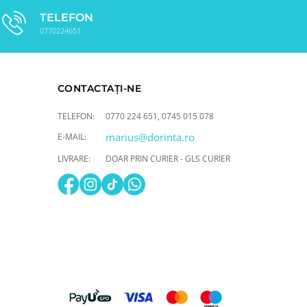
TELEFON
0770224651
CONTACTAȚI-NE
TELEFON:
0770 224 651
,
0745 015 078
marius@dorinta.ro
E-MAIL:
LIVRARE:
DOAR PRIN CURIER - GLS CURIER