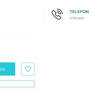
TELEFON
0770224651
COȘ