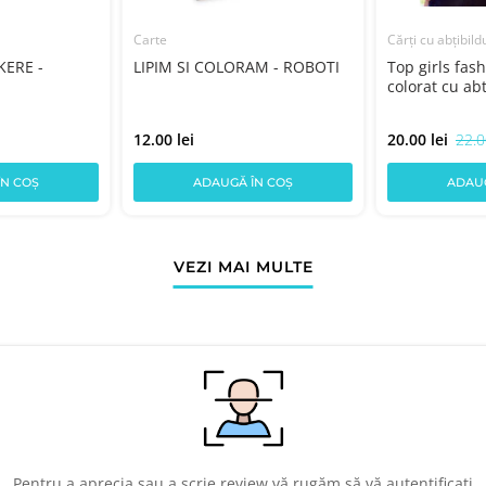
Carte
Cărți cu abțibild
KERE -
LIPIM SI COLORAM - ROBOTI
Top girls fas
colorat cu abt
12.00 lei
20.00 lei
22.0
ÎN COȘ
ADAUGĂ ÎN COȘ
ADAUG
VEZI MAI MULTE
Pentru a aprecia sau a scrie review vă rugăm să vă autentificați