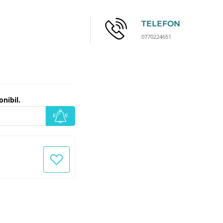
TELEFON
0770224651
nibil.