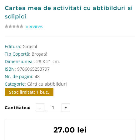
Cartea mea de activitati cu abtibilduri si
sclipici
0 REVIEWS
Editura
: Girasol
Tip Copertă
: Broșată
Dimensiunea
: 28 X 21 cm.
ISBN
: 9786065253797
Nr. de pagini
: 48
Categorie
: Cărți cu abțibilduri
Stoc limitat: 1 buc.
Cantitatea:
27.00 lei