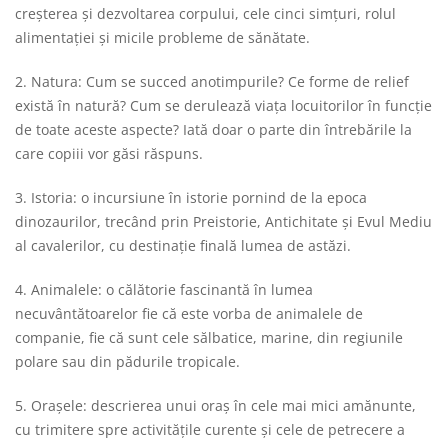
creşterea şi dezvoltarea corpului, cele cinci simţuri, rolul
alimentaţiei şi micile probleme de sănătate.
2. Natura: Cum se succed anotimpurile? Ce forme de relief
există în natură? Cum se derulează viaţa locuitorilor în funcţie
de toate aceste aspecte? Iată doar o parte din întrebările la
care copiii vor găsi răspuns.
3. Istoria: o incursiune în istorie pornind de la epoca
dinozaurilor, trecând prin Preistorie, Antichitate şi Evul Mediu
al cavalerilor, cu destinaţie finală lumea de astăzi.
4. Animalele: o călătorie fascinantă în lumea
necuvântătoarelor fie că este vorba de animalele de
companie, fie că sunt cele sălbatice, marine, din regiunile
polare sau din pădurile tropicale.
5. Oraşele: descrierea unui oraş în cele mai mici amănunte,
cu trimitere spre activităţile curente şi cele de petrecere a