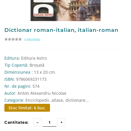
Dictionar roman-italian, italian-roman
0 REVIEWS
Editura
: Editura Astro
Tip Copertă
: Broșată
Dimensiunea
: 13 x 20 cm.
ISBN
: 9786069231173
Nr. de pagini
: 574
Autor
: Anton Alexandru Nicolae
Categorie
: Enciclopedii, atlase, dictionare...
Stoc limitat: 6 buc.
Cantitatea: