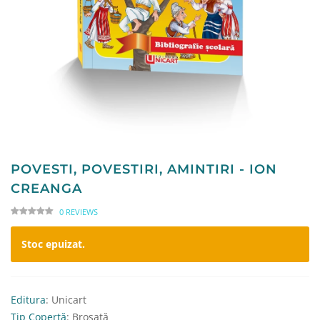
POVESTI, POVESTIRI, AMINTIRI - ION
CREANGA
0 REVIEWS
Stoc epuizat.
Editura
: Unicart
Tip Copertă
: Broșată