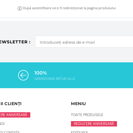
După autentificare ve-ți fi redirecționat la pagina produsului
EWSLETTER :
100%
GARANTAREA RETUR-ULUI
II CLIENȚI
MENIU
RE ANIVERSARĂ
TOATE PRODUSELE
NOI
REDUCERE ANIVERSARĂ
ȘI CONDIȚII
EDIȚII NOI