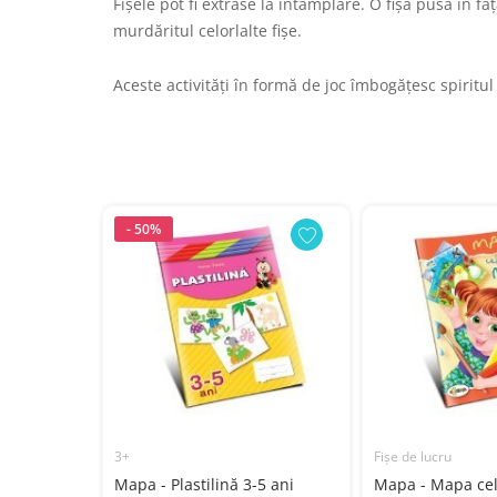
Fișele pot fi extrase la întâmplare. O fișă pusă în fa
murdăritul celorlalte fișe.
Aceste activități în formă de joc îmbogățesc spiritu
- 50%
3+
Fișe de lucru
batice
Mapa - Plastilină 3-5 ani
Mapa - Mapa cel