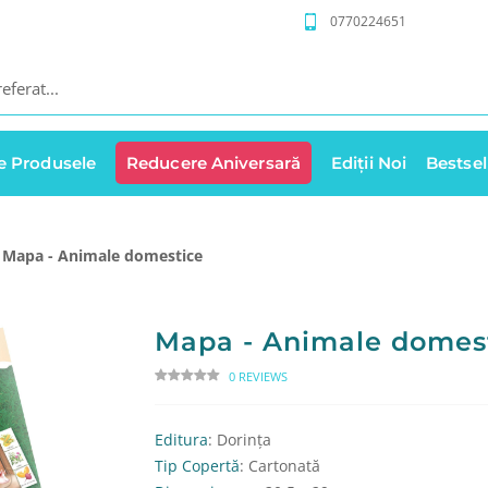
0770224651
e Produsele
Reducere Aniversară
Ediții Noi
Bestsel
Mapa - Animale domestice
Mapa - Animale domes
0 REVIEWS
Editura
: Dorința
Tip Copertă
: Cartonată