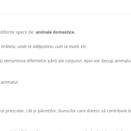
 diferite specii de
animale domestice.
 hrănesc, unde se adăpostesc, cum se mută, etc.
i denumirea diferitelor părți ale corpului. Apoi vor decup animalul ș
 animalul.
ul preșcolar, cât și părinților, bunicilor care doresc să contribuie 