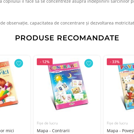
ța copilului îl face să se concentreze asupra îndeplinirii sarcinilor 
l de observație, capacitatea de concentrare și dezvoltarea motricitat
PRODUSE RECOMANDATE
- 12%
- 33%
Fișe de lucru
Fișe de lucru
or mici
Mapa - Contrarii
Mapa - Poveșt