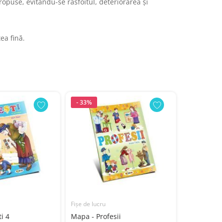
propuse, evitându-se răsfoitul, deteriorarea și
ea fină.
- 33%
- 33%
Fișe de lucru
Fișe de lucru
i 4
Mapa - Profesii
Mapa - Ves