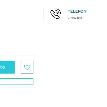
TELEFON
0770224651
COȘ