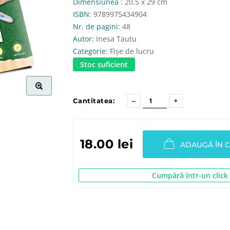
Dimensiunea
: 20.5 x 29 cm
ISBN
: 9789975434904
Nr. de pagini
: 48
Autor
: Inesa Tautu
Categorie
: Fișe de lucru
Stoc suficient
Cantitatea:
18.00 lei
ADAUGĂ ÎN 
Cumpără într-un click