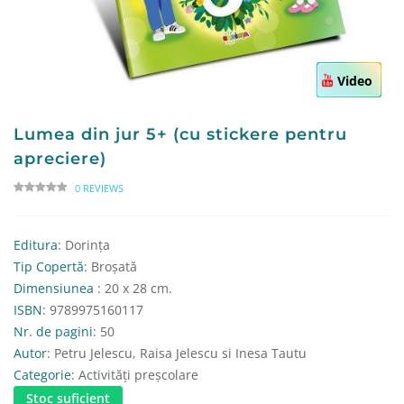
Video
Lumea din jur 5+ (cu stickere pentru
apreciere)
0 REVIEWS
Editura
: Dorința
Tip Copertă
: Broșată
Dimensiunea
: 20 x 28 cm.
ISBN
: 9789975160117
Nr. de pagini
: 50
Autor
: Petru Jelescu, Raisa Jelescu si Inesa Tautu
Categorie
: Activități preșcolare
Stoc suficient