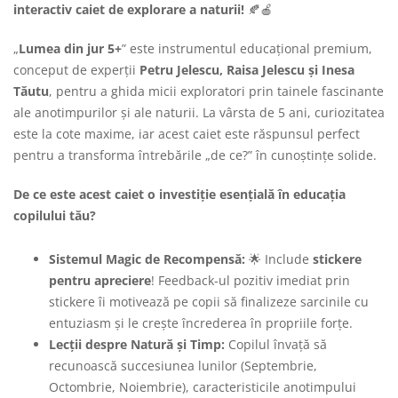
interactiv caiet de explorare a naturii!
🍂🍎
„
Lumea din jur 5+
” este instrumentul educațional premium,
conceput de experții
Petru Jelescu, Raisa Jelescu și Inesa
Tăutu
, pentru a ghida micii exploratori prin tainele fascinante
ale anotimpurilor și ale naturii. La vârsta de 5 ani, curiozitatea
este la cote maxime, iar acest caiet este răspunsul perfect
pentru a transforma întrebările „de ce?” în cunoștințe solide.
De ce este acest caiet o investiție esențială în educația
copilului tău?
Sistemul Magic de Recompensă:
🌟 Include
stickere
pentru apreciere
! Feedback-ul pozitiv imediat prin
stickere îi motivează pe copii să finalizeze sarcinile cu
entuziasm și le crește încrederea în propriile forțe.
Lecții despre Natură și Timp:
Copilul învață să
recunoască succesiunea lunilor (Septembrie,
Octombrie, Noiembrie), caracteristicile anotimpului