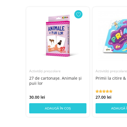
Activități preșcolare
Activități preșcolare
u
27 de cartonașe. Animale și
Primii la citire &
puii lor
30.00 lei
27.00 lei
COȘ
ADAUGĂ ÎN COȘ
ADAUGĂ 