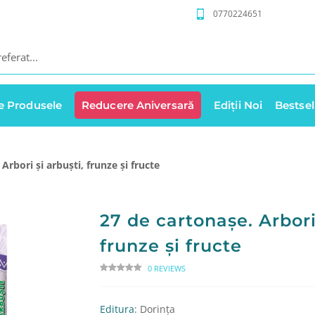
0770224651
e Produsele
Reducere Aniversară
Ediții Noi
Bestsel
Arbori și arbuști, frunze și fructe
27 de cartonașe. Arbori 
frunze și fructe
0 REVIEWS
Editura
: Dorința