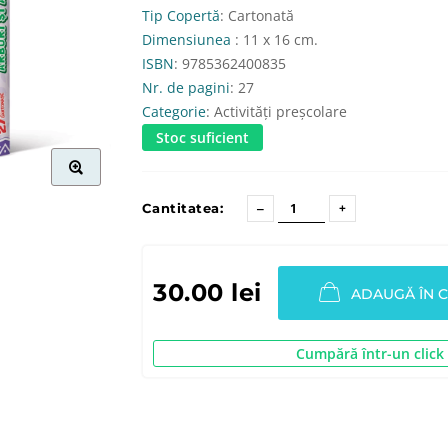
Tip Copertă
: Cartonată
Dimensiunea
: 11 x 16 cm.
ISBN
: 9785362400835
Nr. de pagini
: 27
Categorie
: Activități preșcolare
Stoc suficient
Cantitatea:
30.00 lei
ADAUGĂ ÎN 
Cumpără într-un click