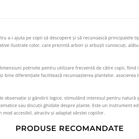
ru a-i ajuta pe copii să descopere și să recunoască principalele tipu
tive ilustrate color, care prezintă arbori și arbuști cunoscuți, alăt
imensiuni potrivite pentru utilizare frecventă de către copii, fiind i
re și bine diferențiate facilitează recunoașterea plantelor, asocierea
e observație și gândirii logice, stimulând interesul pentru natură și 
ții tematice sau discuții ghidate despre plante. Este un instrument e
mod accesibil, atractiv și adaptat vârstei copiilor.
PRODUSE RECOMANDATE