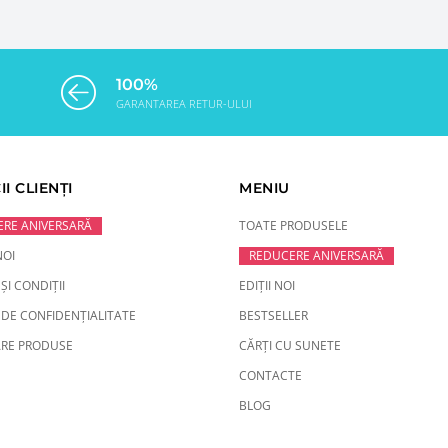
100%
GARANTAREA RETUR-ULUI
II CLIENȚI
MENIU
RE ANIVERSARĂ
TOATE PRODUSELE
NOI
REDUCERE ANIVERSARĂ
ȘI CONDIȚII
EDIȚII NOI
 DE CONFIDENȚIALITATE
BESTSELLER
RE PRODUSE
CĂRȚI CU SUNETE
CONTACTE
BLOG