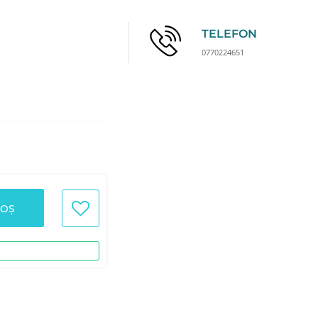
TELEFON
0770224651
COȘ