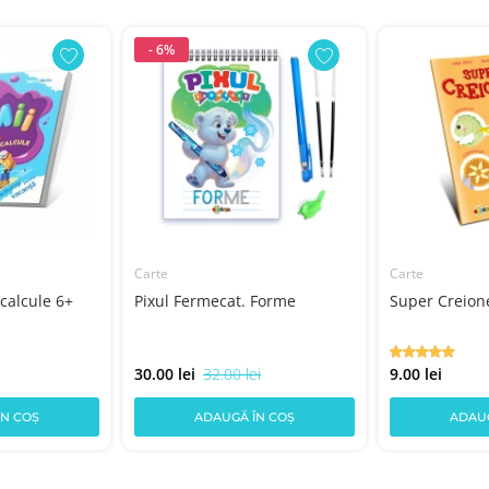
- 6%
Carte
Carte
 calcule 6+
Pixul Fermecat. Forme
Super Creione
30.00 lei
32.00 lei
9.00 lei
ÎN COȘ
ADAUGĂ ÎN COȘ
ADAUG