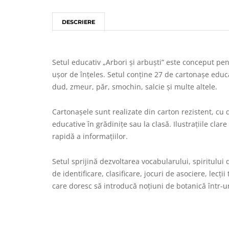
DESCRIERE
Setul educativ „Arbori și arbuști” este conceput pent
ușor de înțeles. Setul conține 27 de cartonașe educa
dud, zmeur, păr, smochin, salcie și multe altele.
Cartonașele sunt realizate din carton rezistent, cu d
educative în grădinițe sau la clasă. Ilustrațiile cla
rapidă a informațiilor.
Setul sprijină dezvoltarea vocabularului, spiritului d
de identificare, clasificare, jocuri de asociere, lec
care doresc să introducă noțiuni de botanică într-un 