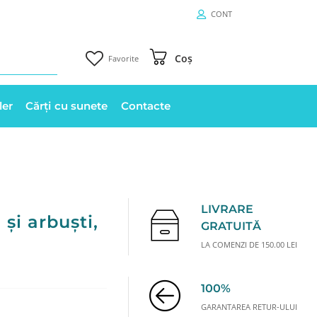
CONT
Coș
Favorite
ler
Cărți cu sunete
Contacte
LIVRARE
și arbuști,
GRATUITĂ
LA COMENZI DE 150.00 LEI
100%
GARANTAREA RETUR-ULUI