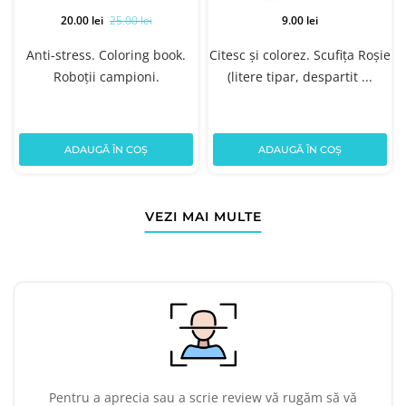
20.00 lei
25.00 lei
9.00 lei
Anti-stress. Coloring book.
Citesc și colorez. Scufița Roșie
Roboţii campioni.
(litere tipar, despartit ...
ADAUGĂ ÎN COȘ
ADAUGĂ ÎN COȘ
VEZI MAI MULTE
Pentru a aprecia sau a scrie review vă rugăm să vă