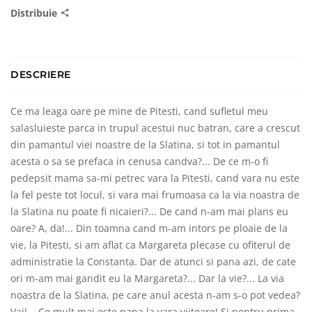
Distribuie
DESCRIERE
Ce ma leaga oare pe mine de Pitesti, cand sufletul meu
salasluieste parca in trupul acestui nuc batran, care a crescut
din pamantul viei noastre de la Slatina, si tot in pamantul
acesta o sa se prefaca in cenusa candva?... De ce m-o fi
pedepsit mama sa-mi petrec vara la Pitesti, cand vara nu este
la fel peste tot locul, si vara mai frumoasa ca la via noastra de
la Slatina nu poate fi nicaieri?... De cand n-am mai plans eu
oare? A, da!... Din toamna cand m-am intors pe ploaie de la
vie, la Pitesti, si am aflat ca Margareta plecase cu ofiterul de
administratie la Constanta. Dar de atunci si pana azi, de cate
ori m-am mai gandit eu la Margareta?... Dar la vie?... La via
noastra de la Slatina, pe care anul acesta n-am s-o pot vedea?
Vai!... Ce mult mai este pana la vara viitoare! Si pentru prima