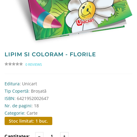
LIPIM SI COLORAM - FLORILE
0 REVIEWS
Editura
: Unicart
Tip Copertă
: Broșată
ISBN
: 6421952002647
Nr. de pagini
: 18
Categorie
: Carte
Stoc limitat: 1 buc.
Cantitatea: