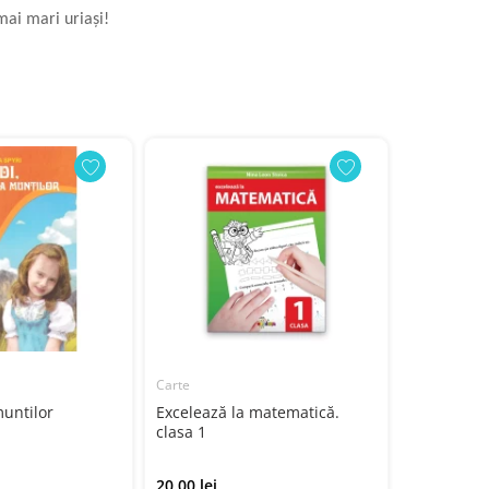
 mai mari uriași!
Carte
Cărți educat
muntilor
Excelează la matematică.
24 jetoane
clasa 1
20.00 lei
40.00 lei