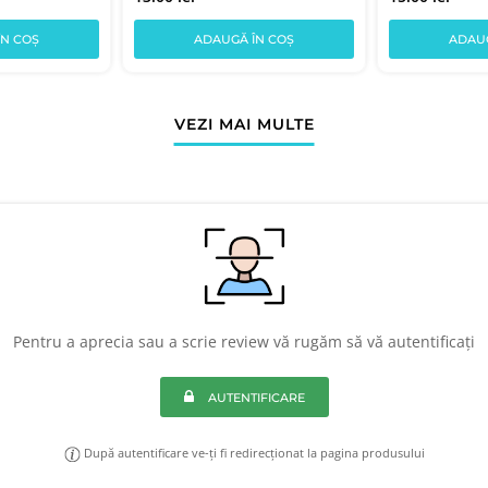
ÎN COȘ
ADAUGĂ ÎN COȘ
ADAUG
VEZI MAI MULTE
Pentru a aprecia sau a scrie review vă rugăm să vă autentificați
AUTENTIFICARE
După autentificare ve-ți fi redirecționat la pagina produsului