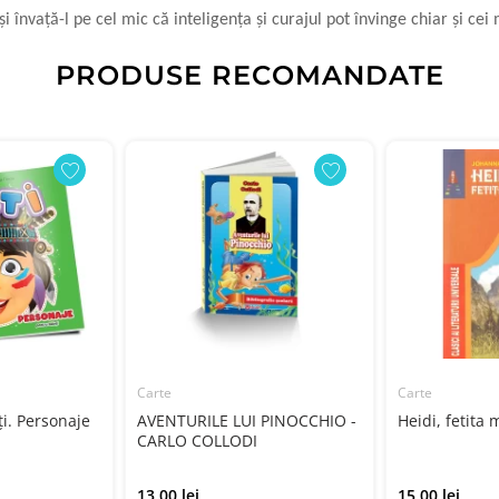
i învață-l pe cel mic că inteligența și curajul pot învinge chiar și cei
PRODUSE RECOMANDATE
Carte
Carte
ți. Personaje
AVENTURILE LUI PINOCCHIO -
Heidi, fetita 
CARLO COLLODI
13.00 lei
15.00 lei