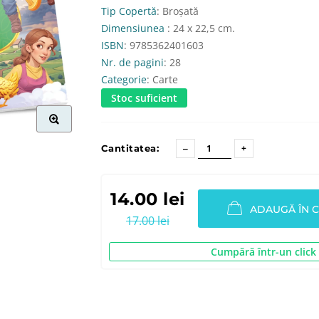
Tip Copertă
: Broșată
Dimensiunea
: 24 x 22,5 cm.
ISBN
: 9785362401603
Nr. de pagini
: 28
Categorie
: Carte
Stoc suficient
Cantitatea:
14.00 lei
ADAUGĂ ÎN 
17.00 lei
Cumpără într-un click