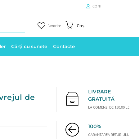
CONT
Coș
Favorite
ler
Cărți cu sunete
Contacte
LIVRARE
vrejul de
GRATUITĂ
LA COMENZI DE 150.00 LEI
100%
GARANTAREA RETUR-ULUI