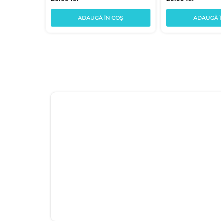
COȘ
ADAUGĂ ÎN COȘ
ADAUGĂ 