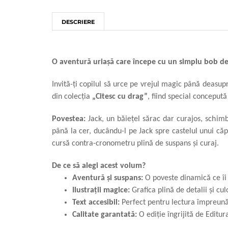
DESCRIERE
O aventură uriașă care începe cu un simplu bob de
Invită-ți copilul să urce pe vrejul magic până deasupr
din colecția
„Citesc cu drag”
, fiind special conceput
Povestea:
Jack, un băiețel sărac dar curajos, schim
până la cer, ducându-l pe Jack spre castelul unui căp
cursă contra-cronometru plină de suspans și curaj.
De ce să alegi acest volum?
Aventură și suspans:
O poveste dinamică ce îi 
Ilustrații magice:
Grafica plină de detalii și cul
Text accesibil:
Perfect pentru lectura împreună 
Calitate garantată:
O ediție îngrijită de Editur