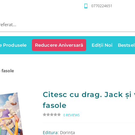
0770224651
e Produsele
Reducere Aniversară
Ediții Noi
Bestsel
e fasole
Citesc cu drag. Jack și 
fasole
0 REVIEWS
Editura
: Dorința