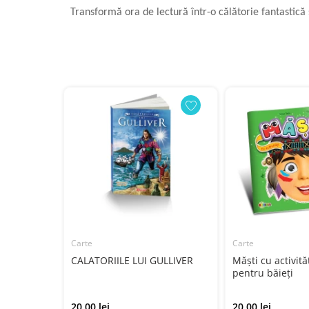
Transformă ora de lectură într-o călătorie fantastică ș
Carte
Carte
CALATORIILE LUI GULLIVER
Măști cu activită
pentru băieți
20.00 lei
20.00 lei