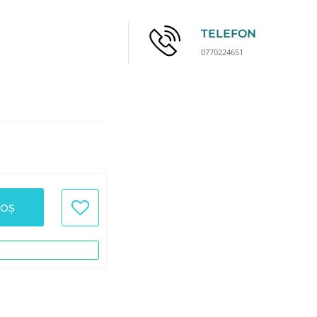
TELEFON
0770224651
COȘ