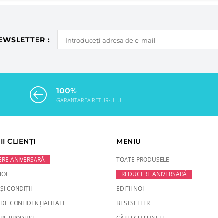
EWSLETTER :
100%
GARANTAREA RETUR-ULUI
II CLIENȚI
MENIU
RE ANIVERSARĂ
TOATE PRODUSELE
NOI
REDUCERE ANIVERSARĂ
ȘI CONDIȚII
EDIȚII NOI
 DE CONFIDENȚIALITATE
BESTSELLER
RE PRODUSE
CĂRȚI CU SUNETE