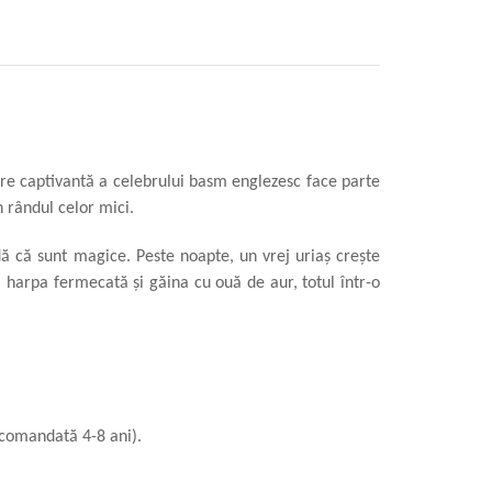
re captivantă a celebrului basm englezesc face parte
n rândul celor mici.
ă că sunt magice. Peste noapte, un vrej uriaș crește
a harpa fermecată și găina cu ouă de aur, totul într-o
ecomandată 4-8 ani).