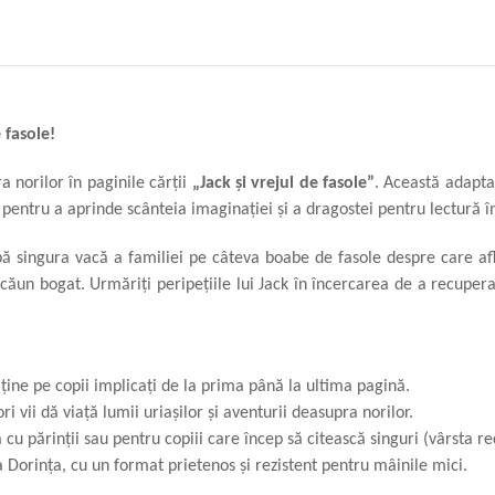
 fasole!
a norilor în paginile cărții
„Jack și vrejul de fasole”
. Această adapta
ă pentru a aprinde scânteia imaginației și a dragostei pentru lectură î
bă singura vacă a familiei pe câteva boabe de fasole despre care afl
căun bogat. Urmăriți peripețiile lui Jack în încercarea de a recuper
ține pe copii implicați de la prima până la ultima pagină.
ori vii dă viață lumii uriașilor și aventurii deasupra norilor.
cu părinții sau pentru copiii care încep să citească singuri (vârsta r
a Dorința, cu un format prietenos și rezistent pentru mâinile mici.