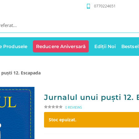
0770224651
e Produsele
Reducere Aniversară
Ediții Noi
Bestsel
i puști 12. Escapada
Jurnalul unui puști 12.
0 REVIEWS
Stoc epuizat.