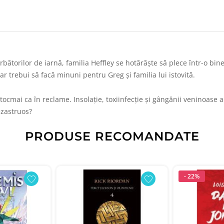
rbătorilor de iarnă, familia Heffley se hotărăște să plece într-o bin
ar trebui să facă minuni pentru Greg și familia lui istovită.
tocmai ca în reclame. Insolație, toxiinfecție și gângănii veninoase a
ezastruos?
PRODUSE RECOMANDATE
- 22%