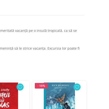
emeritată vacanță pe o insulă tropicală, ca să se
menință să le strice vacanța. Excursia lor poate fi
- 16%
- 10%