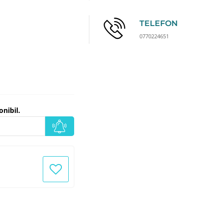
TELEFON
0770224651
nibil.