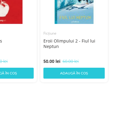
Ficțiune
as
Eroii Olimpului 2 - Fiul lui
Neptun
Ficțiune
0 lei
50.00 lei
60.00 lei
Jurnalul un
Adevărul g
Ă ÎN COȘ
ADAUGĂ ÎN COȘ
45.00 lei
5
AD