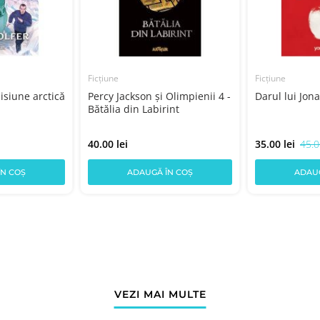
Ficțiune
Ficțiune
isiune arctică
Percy Jackson şi Olimpienii 4 -
Darul lui Jon
Bătălia din Labirint
40.00 lei
35.00 lei
45.0
ÎN COȘ
ADAUGĂ ÎN COȘ
ADAUG
VEZI MAI MULTE