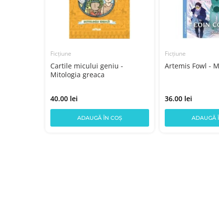
Ficțiune
Ficțiune
Cartile micului geniu -
Artemis Fowl - M
Mitologia greaca
40.00 lei
36.00 lei
COȘ
ADAUGĂ ÎN COȘ
ADAUGĂ 