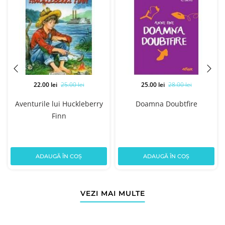
22.00 lei
25.00 lei
25.00 lei
28.00 lei
ă
Aventurile lui Huckleberry
Doamna Doubtfire
Finn
ADAUGĂ ÎN COȘ
ADAUGĂ ÎN COȘ
VEZI MAI MULTE