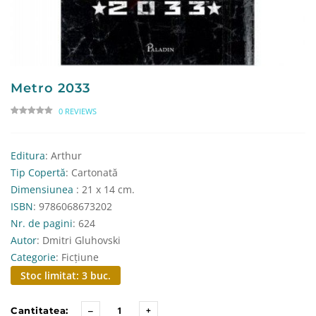
Metro 2033
0 REVIEWS
Editura
: Arthur
Tip Copertă
: Cartonată
Dimensiunea
: 21 x 14 cm.
ISBN
: 9786068673202
Nr. de pagini
: 624
Autor
: Dmitri Gluhovski
Categorie
: Ficțiune
Stoc limitat: 3 buc.
Cantitatea: