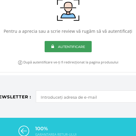
Pentru a aprecia sau a scrie review vă rugăm să vă autentificați
AUTENTIFICARE
După autentificare ve-ți fi redirecționat la pagina produsului
EWSLETTER :
100%
GARANTAREA RETUR-ULUI