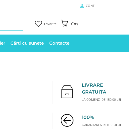
CONT
Coș
Favorite
ler
Cărți cu sunete
Contacte
LIVRARE
GRATUITĂ
LA COMENZI DE 150.00 LEI
100%
GARANTAREA RETUR-ULUI