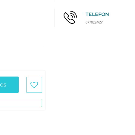
TELEFON
0770224651
COȘ