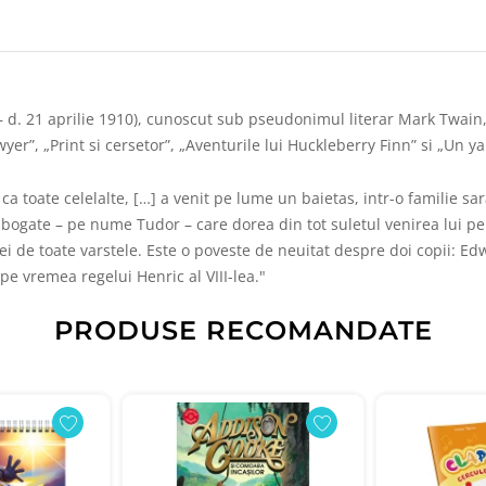
 21 aprilie 1910), cunoscut sub pseudonimul literar Mark Twain, a 
r”, „Print si cersetor”, „Aventurile lui Huckleberry Finn” si „Un ya
 ca toate celelalte, […] a venit pe lume un baietas, intr-o familie s
ii bogate – pe nume Tudor – care dorea din tot suletul venirea lui pe
 cei de toate varstele. Este o poveste de neuitat despre doi copii: E
pe vremea regelui Henric al VIII-lea."
PRODUSE RECOMANDATE