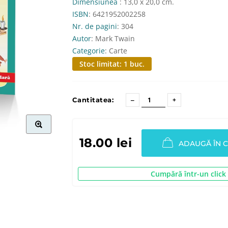
Dimensiunea
: 13,0 x 20,0 cm.
ISBN
: 6421952002258
Nr. de pagini
: 304
Autor
: Mark Twain
Categorie
: Carte
Stoc limitat: 1 buc.
Cantitatea:
18.00 lei
ADAUGĂ ÎN 
Cumpără într-un click