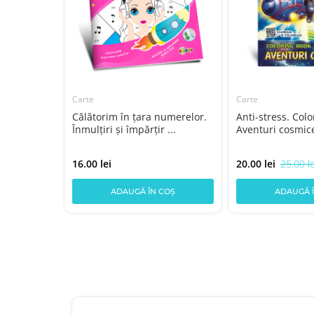
Carte
Carte
 - Pana
Călătorim în țara numerelor.
Anti-stress. Col
Înmulțiri și împărțir ...
Aventuri cosmic
16.00 lei
20.00 lei
25.00 le
COȘ
ADAUGĂ ÎN COȘ
ADAUGĂ 