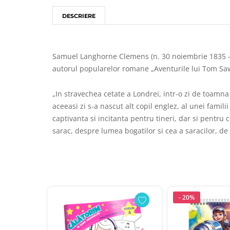
DESCRIERE
Samuel Langhorne Clemens (n. 30 noiembrie 1835 – d.
autorul popularelor romane „Aventurile lui Tom Sawye
„In stravechea cetate a Londrei, intr-o zi de toamna
aceeasi zi s-a nascut alt copil englez, al unei famil
captivanta si incitanta pentru tineri, dar si pentru
sarac, despre lumea bogatilor si cea a saracilor, de 
- 20%