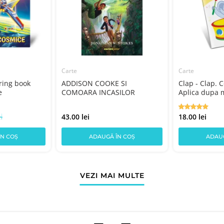
Carte
Carte
oring book
ADDISON COOKE SI
Clap - Clap. C
e
COMOARA INCASILOR
Aplica dupa 
i
43.00 lei
18.00 lei
ÎN COȘ
ADAUGĂ ÎN COȘ
ADAUG
VEZI MAI MULTE