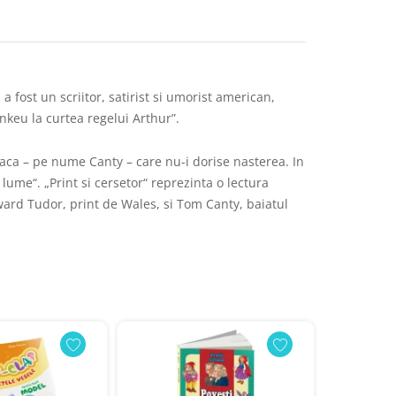
fost un scriitor, satirist si umorist american,
nkeu la curtea regelui Arthur”.
araca – pe nume Canty – care nu-i dorise nasterea. In
 lume“. „Print si cersetor“ reprezinta o lectura
dward Tudor, print de Wales, si Tom Canty, baiatul