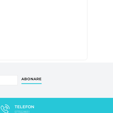
ABONARE
TELEFON
0770224651