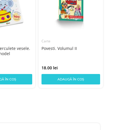
Carte
Carte
erculete vesele.
Povesti. Volumul II
Călătorim 
model
Adunări și 
18.00 lei
16.00 lei
Ă ÎN COȘ
ADAUGĂ ÎN COȘ
AD