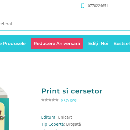
0770224651
e Produsele
Reducere Aniversară
Ediții Noi
Bestsel
Print si cersetor
0 REVIEWS
Editura
: Unicart
Tip Copertă
: Broșată