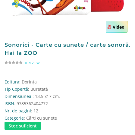
Video
Sonorici - Carte cu sunete / carte sonoră.
Hai la ZOO
0 REVIEWS
Editura
: Dorința
Tip Copertă
: Buretată
Dimensiunea
: 13,5 x17 cm.
ISBN
: 9785362404772
Nr. de pagini
: 12
Categorie
: Cărți cu sunete
Stoc suficient