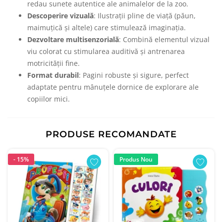
redau sunete autentice ale animalelor de la zoo.
Descoperire vizuală
: Ilustrații pline de viață (păun,
maimuțică și altele) care stimulează imaginația.
Dezvoltare multisenzorială
: Combină elementul vizual
viu colorat cu stimularea auditivă și antrenarea
motricității fine.
Format durabil
: Pagini robuste și sigure, perfect
adaptate pentru mânuțele dornice de explorare ale
copiilor mici.
PRODUSE RECOMANDATE
- 15%
Produs Nou