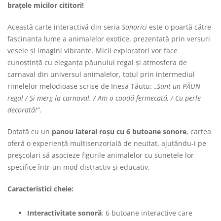
brațele micilor cititori!
Această carte interactivă din seria
Sonorici
este o poartă către
fascinanta lume a animalelor exotice, prezentată prin versuri
vesele și imagini vibrante. Micii exploratori vor face
cunoștință cu eleganța păunului regal și atmosfera de
carnaval din universul animalelor, totul prin intermediul
rimelelor melodioase scrise de Inesa Tăutu:
„Sunt un PĂUN
regal / Și merg la carnaval. / Am o coadă fermecată, / Cu perle
decorată!”
.
Dotată cu un
panou lateral roșu cu 6 butoane sonore
, cartea
oferă o experiență multisenzorială de neuitat, ajutându-i pe
preșcolari să asocieze figurile animalelor cu sunetele lor
specifice într-un mod distractiv și educativ.
Caracteristici cheie:
Interactivitate sonoră
: 6 butoane interactive care