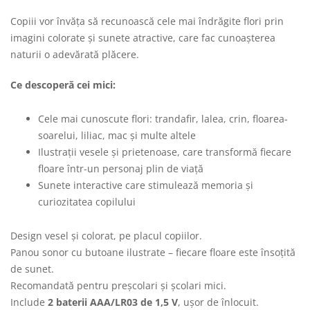
Copiii vor învăța să recunoască cele mai îndrăgite flori prin
imagini colorate și sunete atractive, care fac cunoașterea
naturii o adevărată plăcere.
Ce descoperă cei mici:
Cele mai cunoscute flori: trandafir, lalea, crin, floarea-
soarelui, liliac, mac și multe altele
Ilustrații vesele și prietenoase, care transformă fiecare
floare într-un personaj plin de viață
Sunete interactive care stimulează memoria și
curiozitatea copilului
Design vesel și colorat, pe placul copiilor.
Panou sonor cu butoane ilustrate – fiecare floare este însoțită
de sunet.
Recomandată pentru preșcolari și școlari mici.
Include
2 baterii AAA/LR03 de 1,5 V
, ușor de înlocuit.