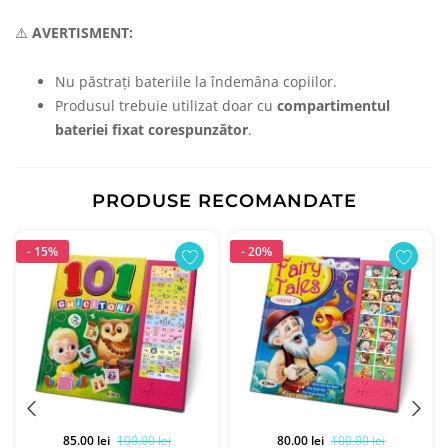
⚠️
AVERTISMENT:
Nu păstrați bateriile la îndemâna copiilor.
Produsul trebuie utilizat doar cu
compartimentul
bateriei fixat corespunzător
.
PRODUSE RECOMANDATE
- 15%
- 20%
85.00 lei
100.00 lei
80.00 lei
100.00 lei