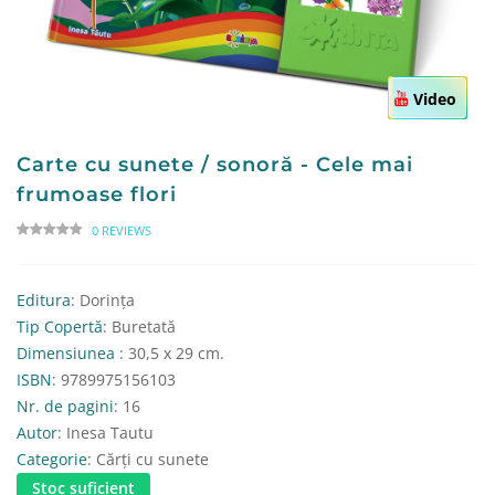
Video
Carte cu sunete / sonoră - Cele mai
frumoase flori
0 REVIEWS
Editura
: Dorința
Tip Copertă
: Buretată
Dimensiunea
: 30,5 x 29 cm.
ISBN
: 9789975156103
Nr. de pagini
: 16
Autor
: Inesa Tautu
Categorie
: Cărți cu sunete
Stoc suficient