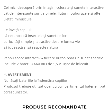
Cei mici descoperă prin imagini colorate și sunete interactive
cât de interesante sunt albinele, fluturii, buburuzele și alte
vietăți minuscule.
Ce învață copilul:
să recunoască insectele și sunetele lor
curiozități simple și atractive despre lumea vie
să iubească și să respecte natura
Panou sonor interactiv – fiecare buton redă un sunet specific.
Include 2 baterii AAA/LR03 de 1,5 V, ușor de înlocuit.
⚠️
AVERTISMENT
:
Nu lăsați bateriile la îndemâna copiilor.
Produsul trebuie utilizat doar cu compartimentul bateriei fixat
corespunzător.
PRODUSE RECOMANDATE