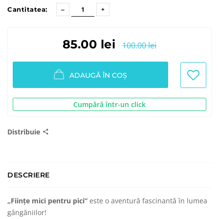
Cantitatea:
85.00 lei
100.00 lei
ADAUGĂ ÎN COȘ
Cumpără într-un click
Distribuie
DESCRIERE
„Ființe mici pentru pici”
este o aventură fascinantă în lumea
gângăniilor!