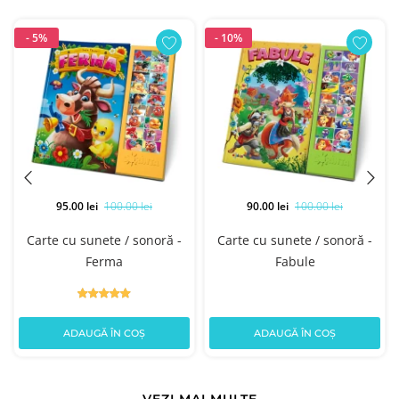
- 5%
- 10%
95.00 lei
100.00 lei
90.00 lei
100.00 lei
Carte cu sunete / sonoră -
Carte cu sunete / sonoră -
e
Ferma
Fabule
ADAUGĂ ÎN COȘ
ADAUGĂ ÎN COȘ