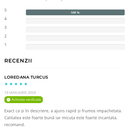
5
100 %
4
3
2
1
RECENZII
LOREDANA TURCUS
19 IANUARIE 2024
Achiziție verificată
Exact ca și în descriere, a ajuns rapid și frumos impachetata.
Calitatea este foarte bună iar micuța este foarte incantata,
recomand.