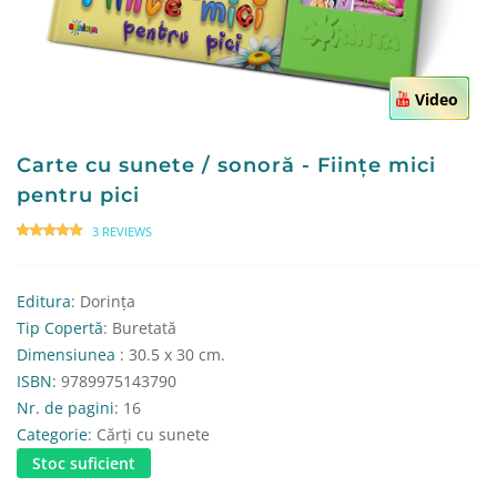
Video
Carte cu sunete / sonoră - Ființe mici
pentru pici
3 REVIEWS
Editura
: Dorința
Tip Copertă
: Buretată
Dimensiunea
: 30.5 x 30 cm.
ISBN
: 9789975143790
Nr. de pagini
: 16
Categorie
: Cărți cu sunete
Stoc suficient