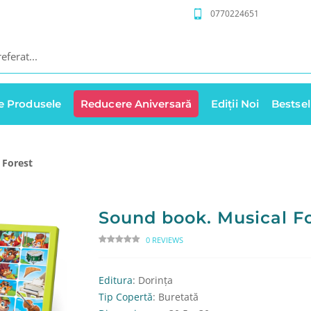
0770224651
e Produsele
Reducere Aniversară
Ediții Noi
Bestsel
 Forest
Sound book. Musical F
0 REVIEWS
Editura
: Dorința
Tip Copertă
: Buretată