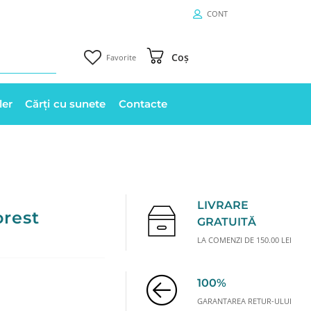
CONT
Coș
Favorite
ler
Cărți cu sunete
Contacte
LIVRARE
orest
GRATUITĂ
LA COMENZI DE 150.00 LEI
100%
GARANTAREA RETUR-ULUI