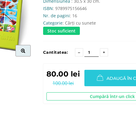
Dimensiunea
: 30,5 x 30 cm.
ISBN
: 9789975156646
Nr. de pagini
: 16
Categorie
: Cărți cu sunete
Stoc suficient
Cantitatea:
80.00 lei
ADAUGĂ ÎN 
100.00 lei
Cumpără într-un click