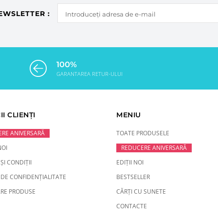
EWSLETTER :
100%
GARANTAREA RETUR-ULUI
II CLIENȚI
MENIU
RE ANIVERSARĂ
TOATE PRODUSELE
NOI
REDUCERE ANIVERSARĂ
ȘI CONDIȚII
EDIȚII NOI
 DE CONFIDENȚIALITATE
BESTSELLER
RE PRODUSE
CĂRȚI CU SUNETE
CONTACTE