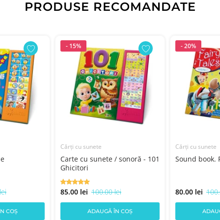
PRODUSE RECOMANDATE
- 15%
- 20%
Cărți cu sunete
Cărți cu sunete
me
Carte cu sunete / sonoră - 101
Sound book. F
Ghicitori
lei
85.00 lei
100.00 lei
80.00 lei
100.
ÎN COȘ
ADAUGĂ ÎN COȘ
ADAUG