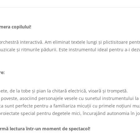
mera copilului!
orchestră interactivă. Am eliminat textele lungi și plictisitoare pen
zicale și ritmurile pădurii. Este instrumentul ideal pentru a-i dezv
re:
te, de la tobe și pian la chitară electrică, vioară și trompetă.
a poveste, asociind personajele vesele cu sunetul instrumentului la
ica sunt perfecte pentru a familiariza micuții cu primele noțiuni muz
roiectate special pentru degetele mici, încurajând autonomia în jo
ormă lectura într-un moment de spectacol!