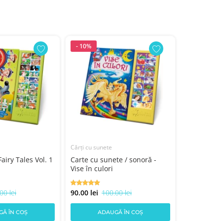
- 10%
- 20%
Cărți cu sunete
Cărți cu sun
airy Tales Vol. 1
Carte cu sunete / sonoră -
Carte cu s
Vise în culori
Alo-Alo cu 
00 lei
90.00 lei
100.00 lei
80.00 lei
1
Ă ÎN COȘ
ADAUGĂ ÎN COȘ
AD