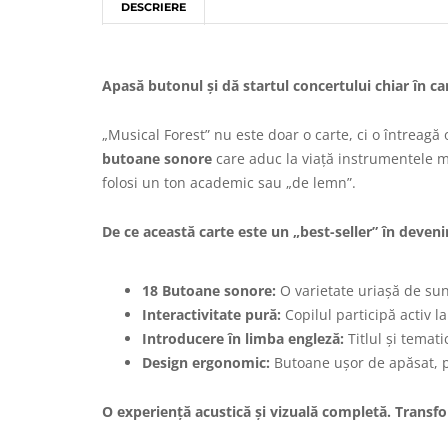
DESCRIERE
Apasă butonul și dă startul concertului chiar în ca
„Musical Forest” nu este doar o carte, ci o întreagă 
butoane sonore
care aduc la viață instrumentele mu
folosi un ton academic sau „de lemn”.
De ce această carte este un „best-seller” în deveni
18 Butoane sonore:
O varietate uriașă de sune
Interactivitate pură:
Copilul participă activ l
Introducere în limba engleză:
Titlul și temat
Design ergonomic:
Butoane ușor de apăsat, p
O experiență acustică și vizuală completă. Transf