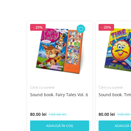
- 20%
- 20%
Cărți cu sunete
Cărți cu sunete
arte
Sound book. Fairy Tales Vol. 6
Sound book. Ti
la
80.00 lei
100.00 lei
80.00 lei
100.00 
COȘ
ADAUGĂ ÎN COȘ
ADAUGĂ 