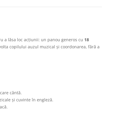
tru a lăsa loc acțiunii: un panou generos cu
18
olta copilului auzul muzical și coordonarea, fără a
 care cântă.
icale și cuvinte în engleză.
acă.