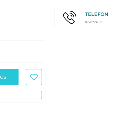
TELEFON
0770224651
COȘ