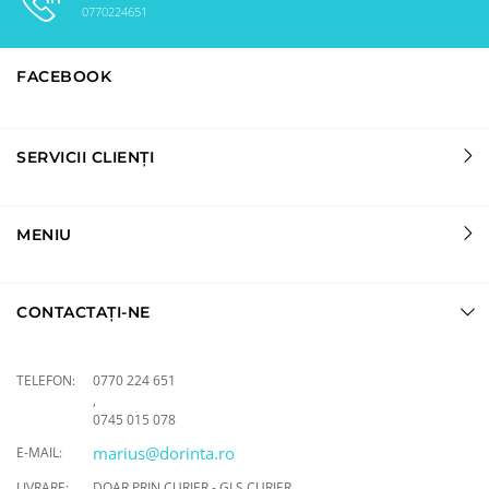
0770224651
FACEBOOK
SERVICII CLIENȚI
MENIU
CONTACTAȚI-NE
TELEFON:
0770 224 651
,
0745 015 078
marius@dorinta.ro
E-MAIL:
LIVRARE:
DOAR PRIN CURIER - GLS CURIER