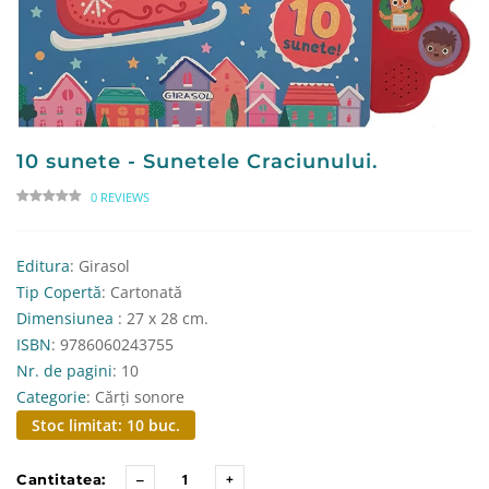
10 sunete - Sunetele Craciunului.
0 REVIEWS
Editura
: Girasol
Tip Copertă
: Cartonată
Dimensiunea
: 27 x 28 cm.
ISBN
: 9786060243755
Nr. de pagini
: 10
Categorie
: Cărți sonore
Stoc limitat: 10 buc.
Cantitatea: