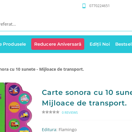
0770224651
e Produsele
Reducere Aniversară
Ediții Noi
Bestsel
nora cu 10 sunete - Mijloace de transport.
Carte sonora cu 10 sune
Mijloace de transport.
0 REVIEWS
Editura
: Flamingo