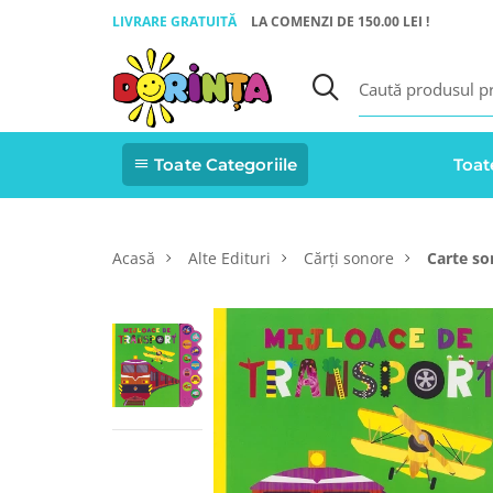
LIVRARE GRATUITĂ
LA COMENZI DE 150.00 LEI !
Toate Categoriile
Toat
Acasă
Alte Edituri
Cărți sonore
Carte so