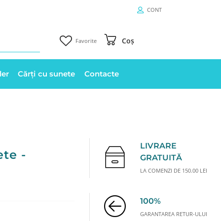
CONT
Coș
Favorite
ler
Cărți cu sunete
Contacte
LIVRARE
te -
GRATUITĂ
LA COMENZI DE 150.00 LEI
100%
GARANTAREA RETUR-ULUI