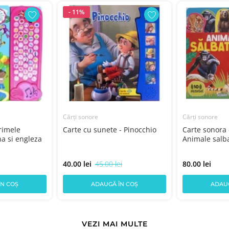
- 11%
Cărți sonore
Cărți sonore
rimele
Carte cu sunete - Pinocchio
Carte sonora 
a si engleza
Animale salba
40.00 lei
45.00 lei
80.00 lei
ÎN COȘ
ADAUGĂ ÎN COȘ
ADAUG
VEZI MAI MULTE