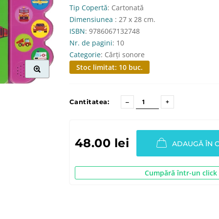
Tip Copertă
: Cartonată
Dimensiunea
: 27 x 28 cm.
ISBN
: 9786067132748
Nr. de pagini
: 10
Categorie
: Cărți sonore
Stoc limitat: 10 buc.
Cantitatea:
48.00 lei
ADAUGĂ ÎN 
Cumpără într-un click