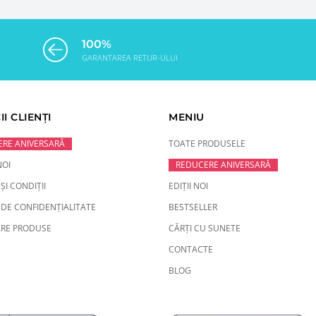
100%
GARANTAREA RETUR-ULUI
II CLIENȚI
MENIU
RE ANIVERSARĂ
TOATE PRODUSELE
NOI
REDUCERE ANIVERSARĂ
ȘI CONDIȚII
EDIȚII NOI
 DE CONFIDENȚIALITATE
BESTSELLER
RE PRODUSE
CĂRȚI CU SUNETE
CONTACTE
BLOG