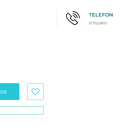
TELEFON
0770224651
COȘ