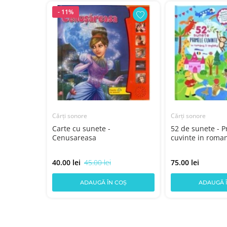
- 11%
Cărți sonore
Cărți sonore
sunete -
Carte cu sunete -
52 de sunete - P
.
Cenusareasa
cuvinte in roman
40.00 lei
45.00 lei
75.00 lei
COȘ
ADAUGĂ ÎN COȘ
ADAUGĂ 