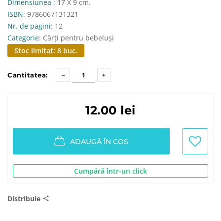
Dimensiunea
: 17 X 9 cm.
ISBN
: 9786067131321
Nr. de pagini
: 12
Categorie
: Cărți pentru bebeluși
Stoc limitat: 8 buc.
Cantitatea:
12.00 lei
ADAUGĂ ÎN COȘ
Cumpără într-un click
Distribuie