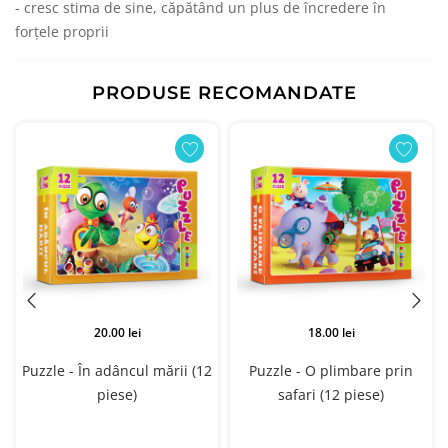
- cresc stima de sine, căpătând un plus de încredere în
forțele proprii
PRODUSE RECOMANDATE
20.00 lei
18.00 lei
.
Puzzle - În adâncul mării (12
Puzzle - O plimbare prin
piese)
safari (12 piese)