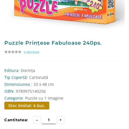
Puzzle Prințese Fabuloase 240ps.
0 REVIEWS
Editura
: Dorința
Tip Copertă
: Cartonată
Dimensiunea
: 33 x 48 cm
ISBN
: 9789975140256
Categorie
: Puzzle cu 1 imagine
Stoc limitat: 6 buc.
Cantitatea: