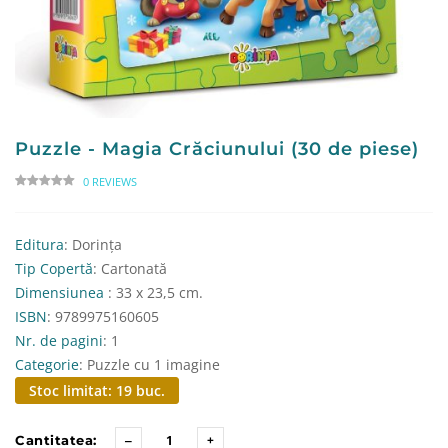
Puzzle - Magia Crăciunului (30 de piese)
0 REVIEWS
Editura
: Dorința
Tip Copertă
: Cartonată
Dimensiunea
: 33 x 23,5 cm.
ISBN
: 9789975160605
Nr. de pagini
: 1
Categorie
: Puzzle cu 1 imagine
Stoc limitat: 19 buc.
Cantitatea: