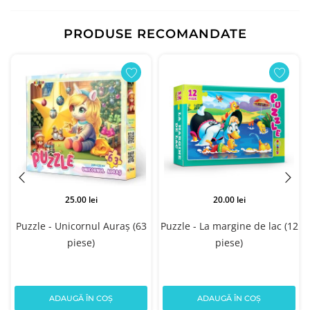
PRODUSE RECOMANDATE
25.00 lei
20.00 lei
.
Puzzle - Unicornul Auraș (63
Puzzle - La margine de lac (12
piese)
piese)
ADAUGĂ ÎN COȘ
ADAUGĂ ÎN COȘ