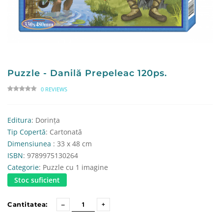
Puzzle - Danilă Prepeleac 120ps.
0 REVIEWS
Editura
: Dorința
Tip Copertă
: Cartonată
Dimensiunea
: 33 x 48 cm
ISBN
: 9789975130264
Categorie
: Puzzle cu 1 imagine
Stoc suficient
Cantitatea: