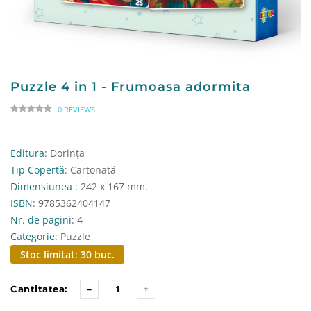
Puzzle 4 in 1 - Frumoasa adormita
0 REVIEWS
Editura
: Dorința
Tip Copertă
: Cartonată
Dimensiunea
: 242 x 167 mm.
ISBN
: 9785362404147
Nr. de pagini
: 4
Categorie
: Puzzle
Stoc limitat: 30 buc.
Cantitatea: