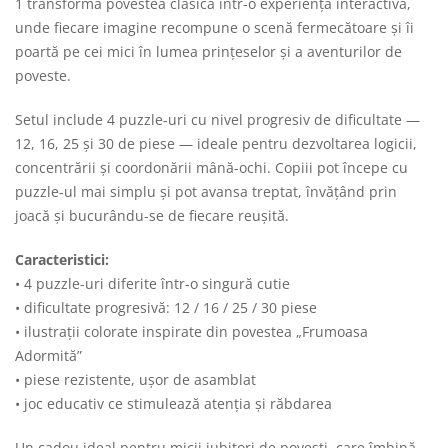
1 transformă povestea clasică într-o experiență interactivă,
unde fiecare imagine recompune o scenă fermecătoare și îi
poartă pe cei mici în lumea prințeselor și a aventurilor de
poveste.
Setul include 4 puzzle-uri cu nivel progresiv de dificultate —
12, 16, 25 și 30 de piese — ideale pentru dezvoltarea logicii,
concentrării și coordonării mână-ochi. Copiii pot începe cu
puzzle-ul mai simplu și pot avansa treptat, învățând prin
joacă și bucurându-se de fiecare reușită.
Caracteristici:
• 4 puzzle-uri diferite într-o singură cutie
• dificultate progresivă: 12 / 16 / 25 / 30 piese
• ilustrații colorate inspirate din povestea „Frumoasa
Adormită”
• piese rezistente, ușor de asamblat
• joc educativ ce stimulează atenția și răbdarea
Un cadou ideal pentru micii iubitori de povești, care îmbină