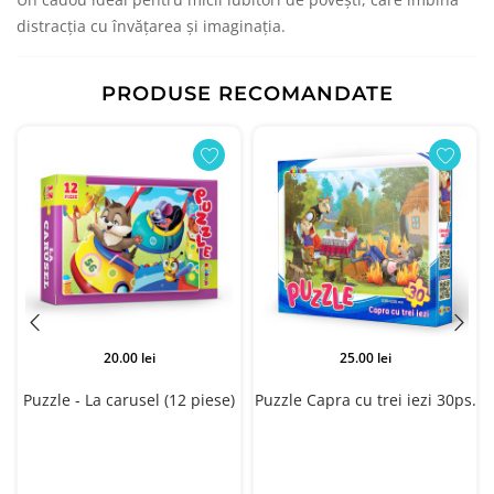
distracția cu învățarea și imaginația.
PRODUSE RECOMANDATE
20.00 lei
25.00 lei
i
Puzzle - La carusel (12 piese)
Puzzle Capra cu trei iezi 30ps.