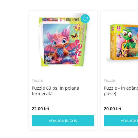
Puzzle
Puzzle
a cu trei
Puzzle 63 ps. În poiana
Puzzle - În adân
fermecată
piese)
22.00 lei
20.00 lei
COȘ
ADAUGĂ ÎN COȘ
ADAUGĂ 