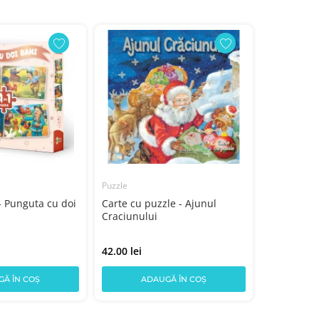
Puzzle
Puzzle
 - Punguta cu doi
Carte cu puzzle - Ajunul
Puzzle - M
Craciunului
de piese)
42.00 lei
25.00 lei
Ă ÎN COȘ
ADAUGĂ ÎN COȘ
AD