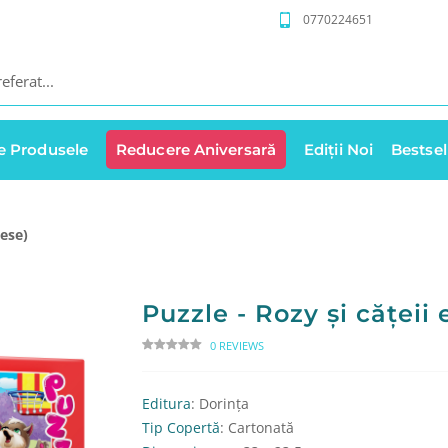
0770224651
e Produsele
Reducere Aniversară
Ediții Noi
Bestsel
iese)
Puzzle - Rozy și cățeii e
0 REVIEWS
Editura
: Dorința
Tip Copertă
: Cartonată