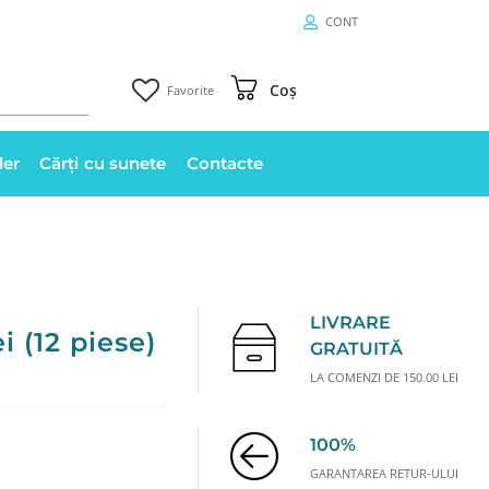
CONT
Coș
Favorite
ler
Cărți cu sunete
Contacte
LIVRARE
i (12 piese)
GRATUITĂ
LA COMENZI DE 150.00 LEI
100%
GARANTAREA RETUR-ULUI