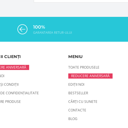
100%
GARANTAREA RETUR-ULUI
II CLIENȚI
MENIU
RE ANIVERSARĂ
TOATE PRODUSELE
NOI
REDUCERE ANIVERSARĂ
ȘI CONDIȚII
EDIȚII NOI
 DE CONFIDENȚIALITATE
BESTSELLER
RE PRODUSE
CĂRȚI CU SUNETE
CONTACTE
BLOG