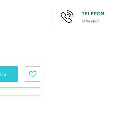
TELEFON
0770224651
COȘ