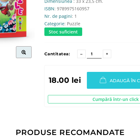
Dimensiunea
: 33 x 23,5 cm.
ISBN
: 9789975160957
Nr. de pagini
: 1
Categorie
: Puzzle
Stoc suficient
Cantitatea:
18.00 lei
ADAUGĂ ÎN 
Cumpără într-un click
PRODUSE RECOMANDATE