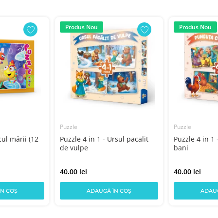
Produs Nou
Produs Nou
Puzzle
Puzzle
cul mării (12
Puzzle 4 in 1 - Ursul pacalit
Puzzle 4 in 1
de vulpe
bani
40.00 lei
40.00 lei
ÎN COȘ
ADAUGĂ ÎN COȘ
ADAUG