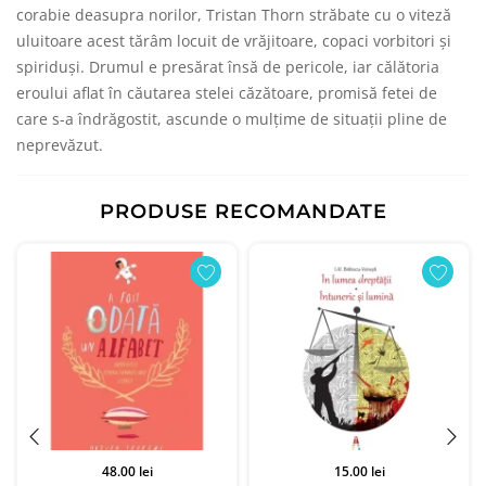
corabie deasupra norilor, Tristan Thorn străbate cu o viteză
uluitoare acest tărâm locuit de vrăjitoare, copaci vorbitori şi
spiriduşi. Drumul e presărat însă de pericole, iar călătoria
eroului aflat în căutarea stelei căzătoare, promisă fetei de
care s-a îndrăgostit, ascunde o mulţime de situaţii pline de
neprevăzut.
PRODUSE RECOMANDATE
48.00 lei
15.00 lei