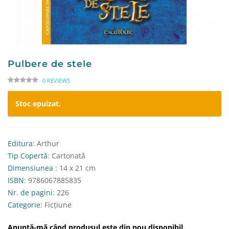
Pulbere de stele
0 REVIEWS
Stoc epuizat.
Editura
: Arthur
Tip Copertă
: Cartonată
Dimensiunea
: 14 x 21 cm
ISBN
: 9786067885835
Nr. de pagini
: 226
Categorie
: Ficțiune
Anunță-mă când produsul este din nou disponibil.