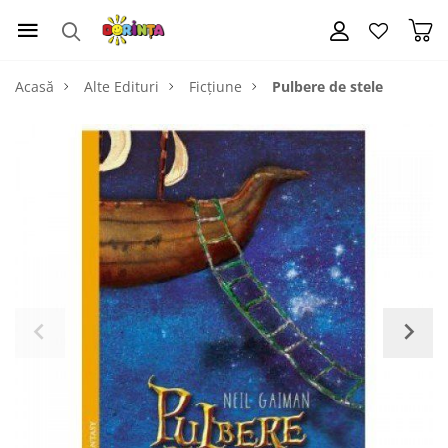
Acasă
Alte Edituri
Ficțiune
Pulbere de stele