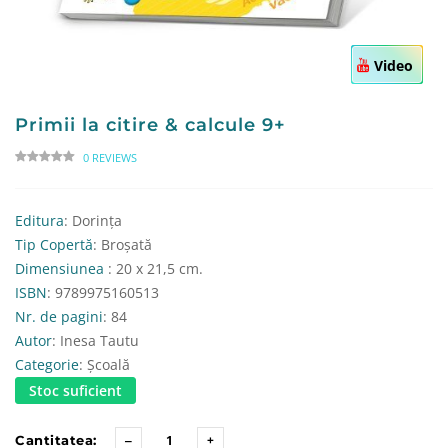
Video
Primii la citire & calcule 9+
0 REVIEWS
Editura
: Dorința
Tip Copertă
: Broșată
Dimensiunea
: 20 x 21,5 cm.
ISBN
: 9789975160513
Nr. de pagini
: 84
Autor
: Inesa Tautu
Categorie
: Școală
Stoc suficient
Cantitatea: