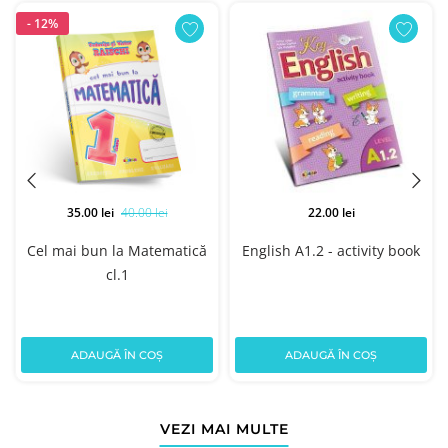
- 12%
35.00 lei
40.00 lei
22.00 lei
Cel mai bun la Matematică
English A1.2 - activity book
cl.1
ADAUGĂ ÎN COȘ
ADAUGĂ ÎN COȘ
VEZI MAI MULTE