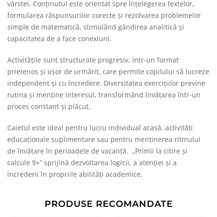
vârstei. Conținutul este orientat spre înțelegerea textelor,
formularea răspunsurilor corecte și rezolvarea problemelor
simple de matematică, stimulând gândirea analitică și
capacitatea de a face conexiuni.
Activitățile sunt structurate progresiv, într-un format
prietenos și ușor de urmărit, care permite copilului să lucreze
independent și cu încredere. Diversitatea exercițiilor previne
rutina și menține interesul, transformând învățarea într-un
proces constant și plăcut.
Caietul este ideal pentru lucru individual acasă, activități
educaționale suplimentare sau pentru menținerea ritmului
de învățare în perioadele de vacanță. „Primii la citire și
calcule 9+” sprijină dezvoltarea logicii, a atenției și a
încrederii în propriile abilități academice.
PRODUSE RECOMANDATE