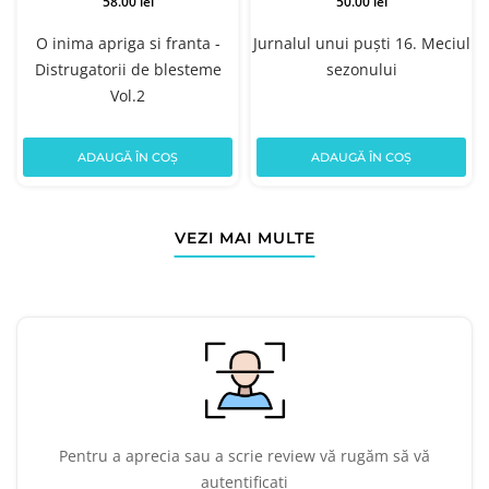
58.00 lei
50.00 lei
O inima apriga si franta -
Jurnalul unui puști 16. Meciul
Distrugatorii de blesteme
sezonului
Vol.2
ADAUGĂ ÎN COȘ
ADAUGĂ ÎN COȘ
VEZI MAI MULTE
Pentru a aprecia sau a scrie review vă rugăm să vă
autentificați