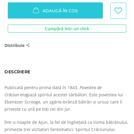
ADAUGĂ ÎN COȘ
Cumpără într-un click
Distribuie
DESCRIERE
Publicată pentru prima dată în 1843,
Povestea de
Crăciun
elogiază spiritul acestei sărbători. Este povestea lui
Ebenezer Scrooge, un zgârie-brânză bătrân şi ursuz care îi
priveşte cu ură pe toţi cei din jur.
Într-o noapte de Ajun, la fel de îngheţată ca inima bătrânului,
primeşte trei vizitatori fantomatici: Spiritul Crăciunului-