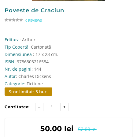
Poveste de Craciun
0 REVIEWS
Editura
: Arthur
Tip Copertă
: Cartonată
Dimensiunea
: 17 x 23 cm.
ISBN
: 9786303216584
Nr. de pagini
: 144
Autor
: Charles Dickens
Categorie
: Ficțiune
Stoc limitat: 3 buc.
Cantitatea:
50.00 lei
52.00 lei