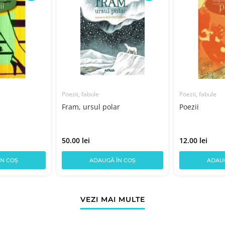
Poezii, fabule
Poezii, fabule
Fram, ursul polar
Poezii
50.00 lei
12.00 lei
ÎN COȘ
ADAUGĂ ÎN COȘ
ADAUG
VEZI MAI MULTE