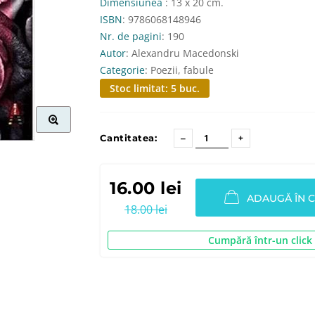
Dimensiunea
: 13 x 20 cm.
ISBN
: 9786068148946
Nr. de pagini
: 190
Autor
: Alexandru Macedonski
Categorie
: Poezii, fabule
Stoc limitat: 5 buc.
Cantitatea:
16.00 lei
ADAUGĂ ÎN 
18.00 lei
Cumpără într-un click