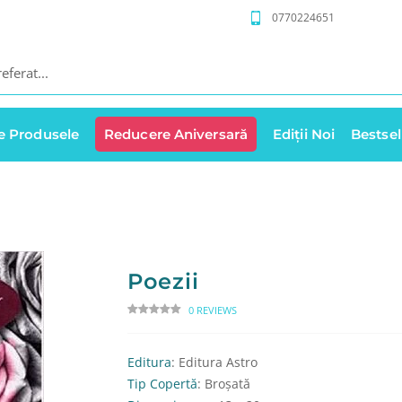
0770224651
e Produsele
Reducere Aniversară
Ediții Noi
Bestsel
Poezii
0 REVIEWS
Editura
: Editura Astro
Tip Copertă
: Broșată