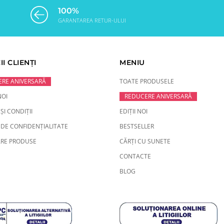
100%
GARANTAREA RETUR-ULUI
II CLIENȚI
MENIU
RE ANIVERSARĂ
TOATE PRODUSELE
NOI
REDUCERE ANIVERSARĂ
ȘI CONDIȚII
EDIȚII NOI
 DE CONFIDENȚIALITATE
BESTSELLER
RE PRODUSE
CĂRȚI CU SUNETE
CONTACTE
BLOG