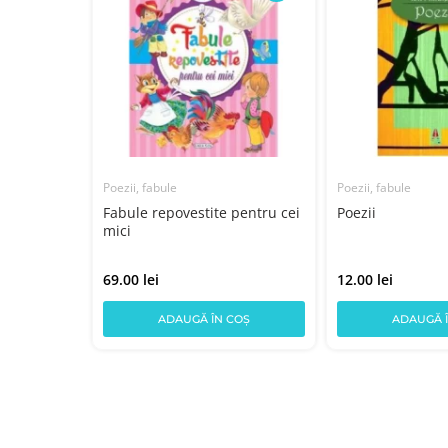
Poezii, fabule
Poezii, fabule
elor
Fabule repovestite pentru cei
Poezii
mici
69.00 lei
12.00 lei
COȘ
ADAUGĂ ÎN COȘ
ADAUGĂ 