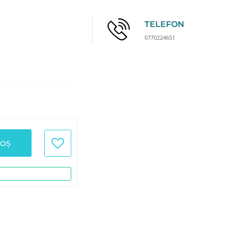
TELEFON
0770224651
COȘ