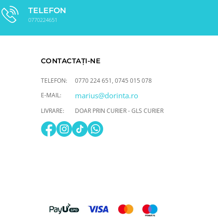
TELEFON
0770224651
CONTACTAȚI-NE
TELEFON:
0770 224 651
,
0745 015 078
marius@dorinta.ro
E-MAIL:
LIVRARE:
DOAR PRIN CURIER - GLS CURIER