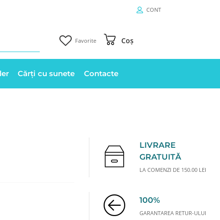
CONT
Coș
Favorite
ler
Cărți cu sunete
Contacte
LIVRARE
GRATUITĂ
LA COMENZI DE 150.00 LEI
100%
GARANTAREA RETUR-ULUI