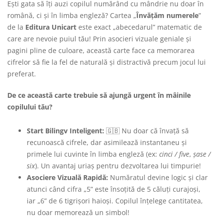
Ești gata să îți auzi copilul numărând cu mândrie nu doar în
română, ci și în limba engleză? Cartea „
Învățăm numerele
”
de la
Editura Unicart
este exact „abecedarul” matematic de
care are nevoie puiul tău! Prin asocieri vizuale geniale și
pagini pline de culoare, această carte face ca memorarea
cifrelor să fie la fel de naturală și distractivă precum jocul lui
preferat.
De ce această carte trebuie să ajungă urgent în mâinile
copilului tău?
Start Bilingv Inteligent:
🇬🇧 Nu doar că învață să
recunoască cifrele, dar asimilează instantaneu și
primele lui cuvinte în limba engleză (ex:
cinci / five
,
șase /
six
). Un avantaj uriaș pentru dezvoltarea lui timpurie!
Asociere Vizuală Rapidă:
Număratul devine logic și clar
atunci când cifra „5” este însoțită de 5 căluți curajoși,
iar „6” de 6 tigrișori haioși. Copilul înțelege cantitatea,
nu doar memorează un simbol!