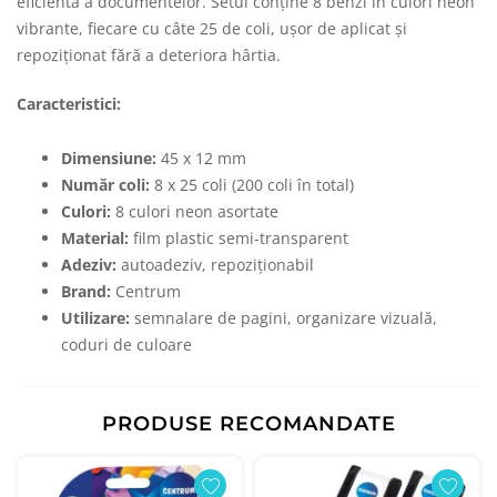
eficientă a documentelor. Setul conține 8 benzi în culori neon
vibrante, fiecare cu câte 25 de coli, ușor de aplicat și
repoziționat fără a deteriora hârtia.
Caracteristici:
Dimensiune:
45 x 12 mm
Număr coli:
8 x 25 coli (200 coli în total)
Culori:
8 culori neon asortate
Material:
film plastic semi-transparent
Adeziv:
autoadeziv, repoziționabil
Brand:
Centrum
Utilizare:
semnalare de pagini, organizare vizuală,
coduri de culoare
PRODUSE RECOMANDATE