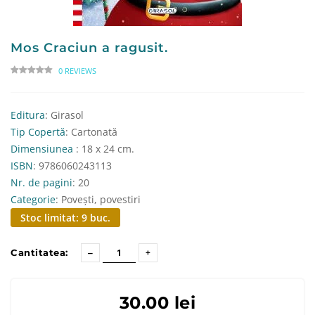
Mos Craciun a ragusit.
0 REVIEWS
Editura
: Girasol
Tip Copertă
: Cartonată
Dimensiunea
: 18 x 24 cm.
ISBN
: 9786060243113
Nr. de pagini
: 20
Categorie
: Povești, povestiri
Stoc limitat: 9 buc.
Cantitatea:
30.00 lei