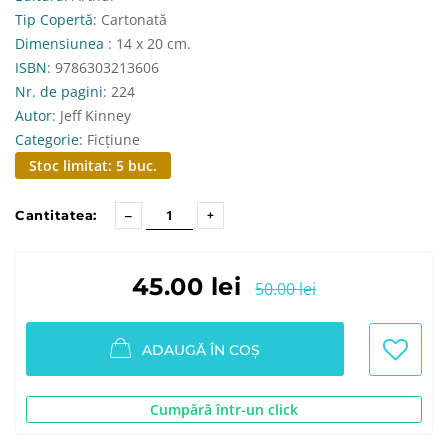
Tip Copertă
: Cartonată
Dimensiunea
: 14 x 20 cm.
ISBN
: 9786303213606
Nr. de pagini
: 224
Autor
: Jeff Kinney
Categorie
: Ficțiune
Stoc limitat: 5 buc.
Cantitatea:
45.00 lei
50.00 lei
ADAUGĂ ÎN COȘ
Cumpără într-un click