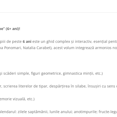
be” (6+ ani)!
piii de peste
6 ani
este un ghid complex și interactiv, esențial pent
rina Ponomari, Natalia Carabet), acest volum integrează armonios no
și scăderi simple, figuri geometrice, gimnastica minții, etc.)
r, scrierea literelor de tipar, despărțirea în silabe, însușiri cu sens
morie vizuală, etc.)
alendarul: zilele saptămânii, lunile anului; anotimpurile; fructe-leg