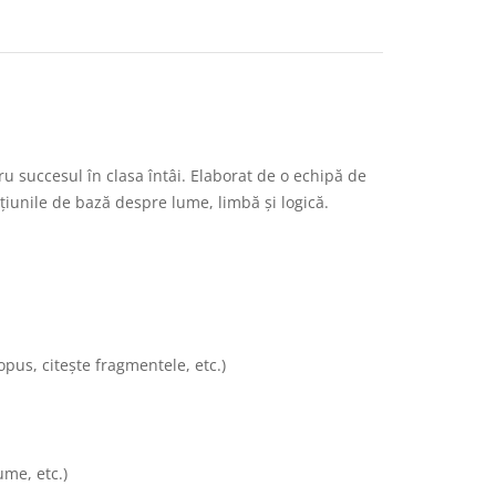
ru succesul în clasa întâi. Elaborat de o echipă de
țiunile de bază despre lume, limbă și logică.
 opus, citește fragmentele, etc.)
ume, etc.)