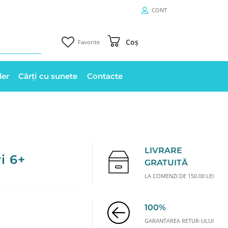
CONT
Coș
Favorite
ler
Cărți cu sunete
Contacte
LIVRARE
ri 6+
GRATUITĂ
LA COMENZI DE 150.00 LEI
100%
GARANTAREA RETUR-ULUI