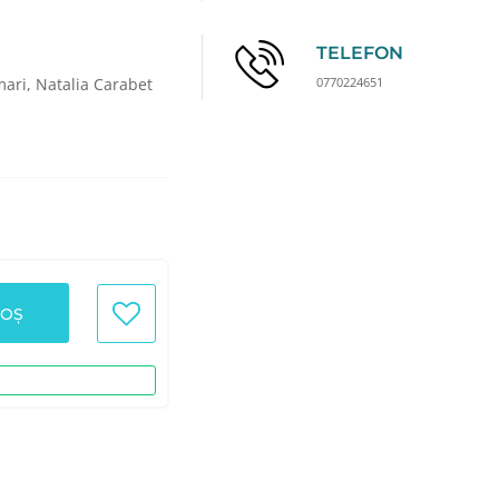
TELEFON
0770224651
mari, Natalia Carabet
COȘ