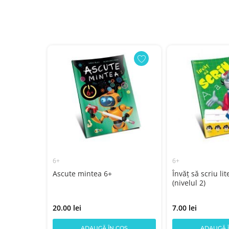
6+
6+
cu
Ascute mintea 6+
Învăț să scriu lit
(nivelul 2)
20.00 lei
7.00 lei
COȘ
ADAUGĂ ÎN COȘ
ADAUGĂ 