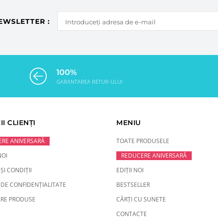
EWSLETTER :
100%
GARANTAREA RETUR-ULUI
II CLIENȚI
MENIU
RE ANIVERSARĂ
TOATE PRODUSELE
NOI
REDUCERE ANIVERSARĂ
ȘI CONDIȚII
EDIȚII NOI
 DE CONFIDENȚIALITATE
BESTSELLER
RE PRODUSE
CĂRȚI CU SUNETE
CONTACTE