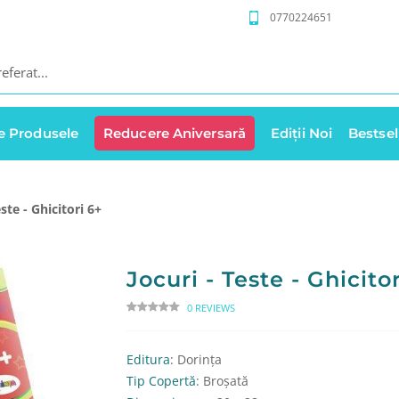
0770224651
e Produsele
Reducere Aniversară
Ediții Noi
Bestsel
este - Ghicitori 6+
Jocuri - Teste - Ghicito
0 REVIEWS
Editura
: Dorința
Tip Copertă
: Broșată