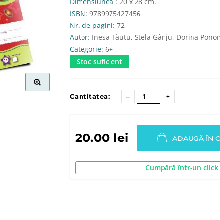
Dimensiunea
: 20 x 28 cm.
ISBN
: 9789975427456
Nr. de pagini
: 72
Autor
: Inesa Tăutu, Stela Gânju, Dorina Pono
Categorie
: 6+
Stoc suficient
Cantitatea:
20.00 lei
ADAUGĂ ÎN 
Cumpără într-un click