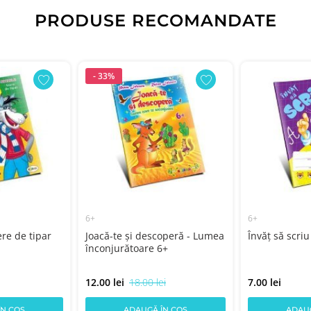
PRODUSE RECOMANDATE
- 33%
6+
6+
ere de tipar
Joacă-te și descoperă - Lumea
Învăț să scri
înconjurătoare 6+
12.00 lei
18.00 lei
7.00 lei
ÎN COȘ
ADAUGĂ ÎN COȘ
ADAUG