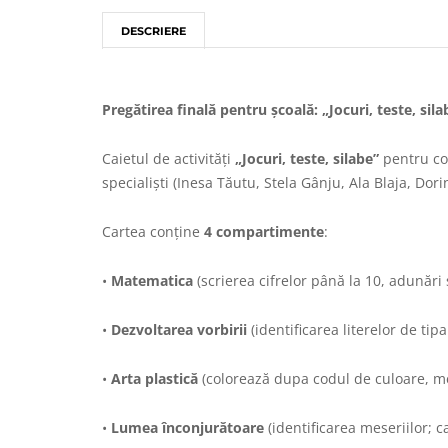
DESCRIERE
Pregătirea finală pentru școală: „Jocuri, teste, sila
Caietul de activități
„Jocuri, teste, silabe”
pentru co
specialiști (Inesa Tăutu, Stela Gânju, Ala Blaja, Do
Cartea conține
4 compartimente
:
•
Matematica
(scrierea cifrelor până la 10, adunări 
•
Dezvoltarea vorbirii
(identificarea literelor de tipa
•
Arta plastică
(colorează dupa codul de culoare, me
•
Lumea înconjurătoare
(identificarea meseriilor; c