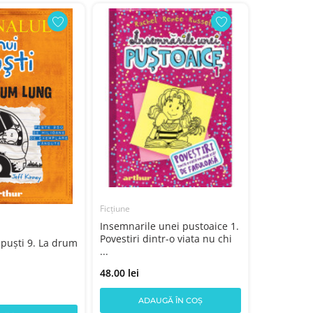
- 9%
Carte
Un bleste
nimicitor -
blesteme V 
Ficțiune
55.00 lei
6
Insemnarile unei pustoaice 1.
Povestiri dintr-o viata nu chi
 puști 9. La drum
...
AD
48.00 lei
ADAUGĂ ÎN COȘ