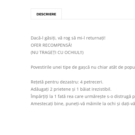
DESCRIERE
Dacă-l găsiţi, vă rog să mi-l returnaţi!
OFER RECOMPENSĂ!
(NU TRAGEŢI CU OCHIUL!!)
Povestirile unei tipe de gaşcă nu chiar atât de popu
Reţetă pentru dezastru: 4 petreceri.
Adăugaţi 2 prietene şi 1 băiat irezistibil.
Împărţiţi la 1 fată rea care urmăreşte s-o distrugă p
Amestecaţi bine, puneţi-vă mâinile la ochi şi daţi-vă