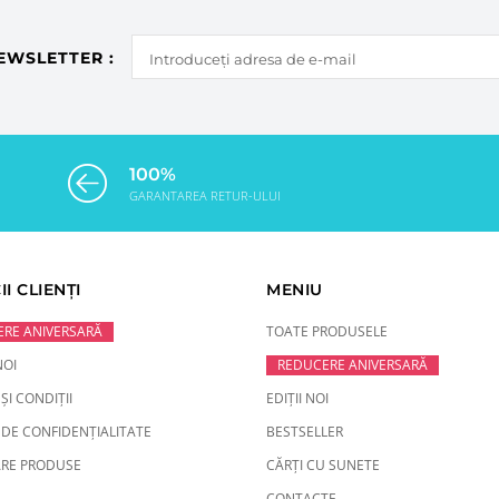
EWSLETTER :
100%
GARANTAREA RETUR-ULUI
II CLIENȚI
MENIU
RE ANIVERSARĂ
TOATE PRODUSELE
NOI
REDUCERE ANIVERSARĂ
ȘI CONDIȚII
EDIȚII NOI
 DE CONFIDENȚIALITATE
BESTSELLER
RE PRODUSE
CĂRȚI CU SUNETE
CONTACTE