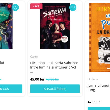
- 6%
Carte
lui
Fiica haosului. Seria Sabrina:
Intre lumina si intuneric Vol
...
i
45.00 lei
48.00 lei
Ficțiune
Jurnalul unui
ÎN COȘ
ADAUGĂ ÎN COȘ
lung
47.00 lei