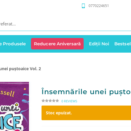
0770224651
e Produsele
Reducere Aniversară
Ediții Noi
Bestsel
unei puştoaice Vol. 2
Însemnările unei puşto
0 REVIEWS
Stoc epuizat.