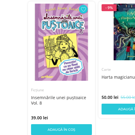
- 9%
Carte
 despre
Harta magicianu
Ficțiune
50.00 lei
55.00 le
Insemnările unei puștoaice
Vol. 8
COȘ
ADAUGĂ 
39.00 lei
ADAUGĂ ÎN COȘ