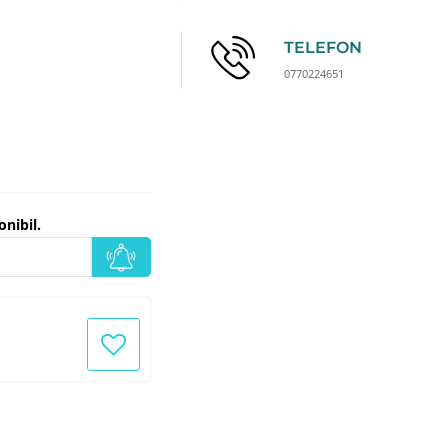
TELEFON
0770224651
nibil.