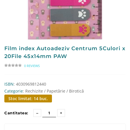
Film index Autoadeziv Centrum 5Culori x
20File 45x14mm PAW
0 REVIEWS
ISBN
: 4030969812440
Categorie
: Rechizite / Papetărie / Birotică
Stoc limitat: 14 buc.
Cantitatea: