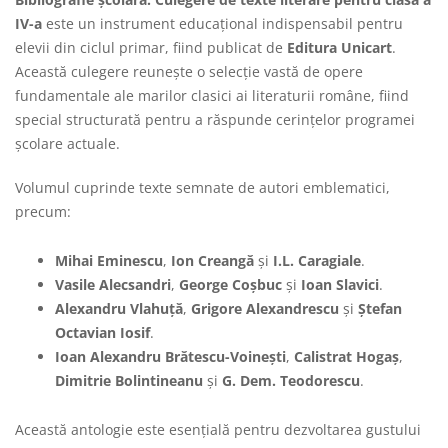
IV-a
este un instrument educațional indispensabil pentru
elevii din ciclul primar, fiind publicat de
Editura Unicart
.
Această culegere reunește o selecție vastă de opere
fundamentale ale marilor clasici ai literaturii române, fiind
special structurată pentru a răspunde cerințelor programei
școlare actuale.
Volumul cuprinde texte semnate de autori emblematici,
precum:
Mihai Eminescu
,
Ion Creangă
și
I.L. Caragiale
.
Vasile Alecsandri
,
George Coșbuc
și
Ioan Slavici
.
Alexandru Vlahuță
,
Grigore Alexandrescu
și
Ștefan
Octavian Iosif
.
Ioan Alexandru Brătescu-Voinești
,
Calistrat Hogaș
,
Dimitrie Bolintineanu
și
G. Dem. Teodorescu
.
Această antologie este esențială pentru dezvoltarea gustului