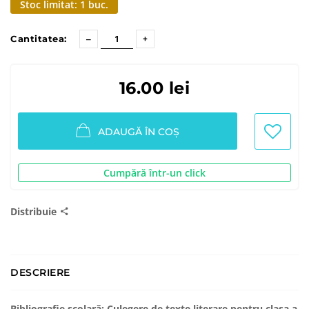
Stoc limitat: 1 buc.
Cantitatea:
16.00 lei
ADAUGĂ ÎN COȘ
Cumpără într-un click
Distribuie
DESCRIERE
Bibliografie școlară: Culegere de texte literare pentru clasa a