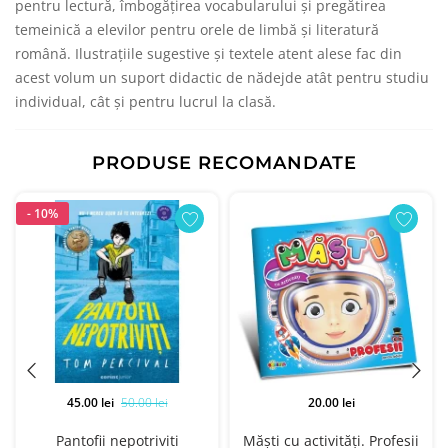
pentru lectură, îmbogățirea vocabularului și pregătirea
temeinică a elevilor pentru orele de limbă și literatură
română. Ilustrațiile sugestive și textele atent alese fac din
acest volum un suport didactic de nădejde atât pentru studiu
individual, cât și pentru lucrul la clasă.
PRODUSE RECOMANDATE
- 10%
45.00 lei
50.00 lei
20.00 lei
.
Pantofii nepotriviti
Măști cu activități. Profesii