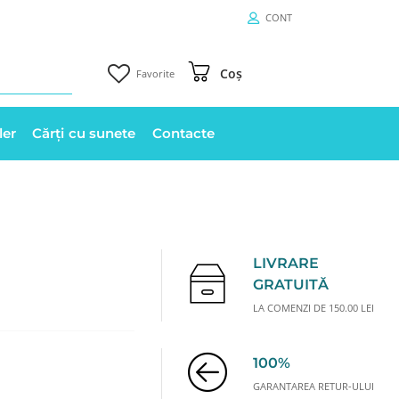
CONT
Coș
Favorite
ler
Cărți cu sunete
Contacte
LIVRARE
GRATUITĂ
LA COMENZI DE 150.00 LEI
100%
GARANTAREA RETUR-ULUI