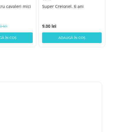
tru cavaleri mici
Super Creionel. 6 ani
LIPIM SI 
0 lei
9.00 lei
12.00 lei
Ă ÎN COȘ
ADAUGĂ ÎN COȘ
AD