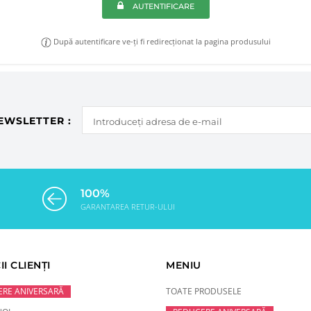
AUTENTIFICARE
După autentificare ve-ți fi redirecționat la pagina produsului
EWSLETTER :
100%
GARANTAREA RETUR-ULUI
II CLIENȚI
MENIU
RE ANIVERSARĂ
TOATE PRODUSELE