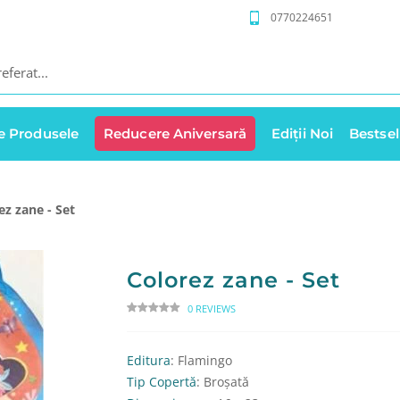
0770224651
e Produsele
Reducere Aniversară
Ediții Noi
Bestsel
ez zane - Set
Colorez zane - Set
0 REVIEWS
Editura
: Flamingo
Tip Copertă
: Broșată