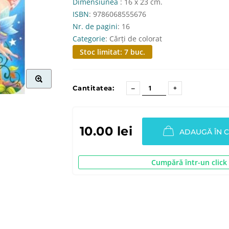
Dimensiunea
: 16 x 23 cm.
ISBN
: 9786068555676
Nr. de pagini
: 16
Categorie
: Cărți de colorat
Stoc limitat: 7 buc.
Cantitatea:
10.00 lei
ADAUGĂ ÎN 
Cumpără într-un click