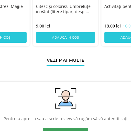
strez. Magie
Citesc și colorez. Umbreluțe
Activități pen
în vânt (litere tipar, desp ...
9.00 lei
13.00 lei
16.0
ÎN COȘ
ADAUGĂ ÎN COȘ
ADAUG
VEZI MAI MULTE
Pentru a aprecia sau a scrie review vă rugăm să vă autentificați