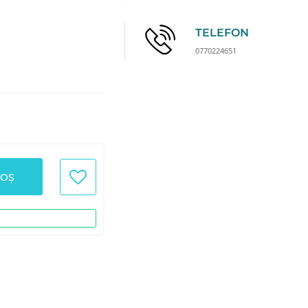
TELEFON
0770224651
COȘ