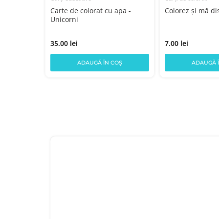
Carte de colorat cu apa -
Colorez și mă di
Unicorni
35.00 lei
7.00 lei
COȘ
ADAUGĂ ÎN COȘ
ADAUGĂ 