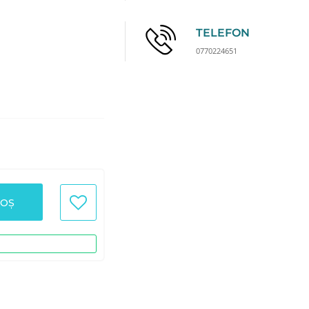
TELEFON
0770224651
COȘ