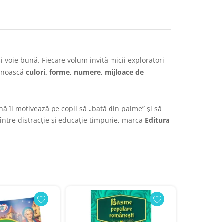
și voie bună. Fiecare volum invită micii exploratori
cunoască
culori, forme, numere, mijloace de
nă îi motivează pe copii să „bată din palme” și să
ă între distracție și educație timpurie, marca
Editura