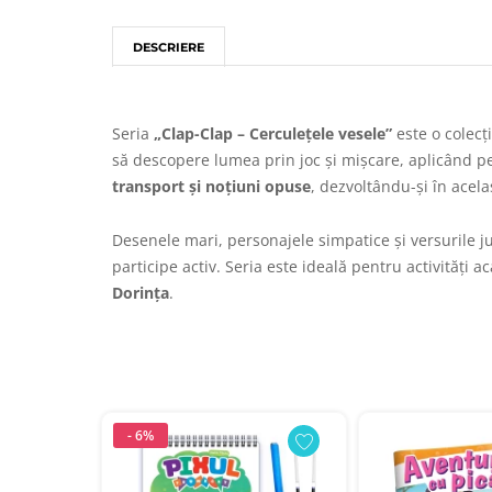
DESCRIERE
Seria
„Clap-Clap – Cerculеțele vesele”
este o colecți
să descopere lumea prin joc și mișcare, aplicând p
transport și noțiuni opuse
, dezvoltându-și în acel
Desenele mari, personajele simpatice și versurile ju
participe activ. Seria este ideală pentru activități 
Dorința
.
- 6%