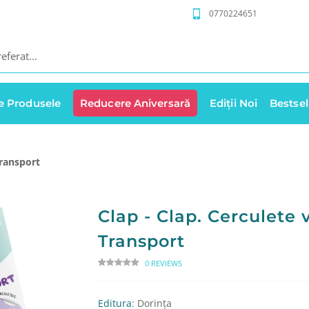
0770224651
e Produsele
Reducere Aniversară
Ediții Noi
Bestsel
Transport
Clap - Clap. Cerculete 
Transport
0 REVIEWS
Editura
: Dorința