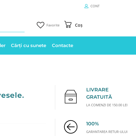
CONT
Coș
Favorite
ler
Cărți cu sunete
Contacte
LIVRARE
vesele.
GRATUITĂ
LA COMENZI DE 150.00 LEI
100%
GARANTAREA RETUR-ULUI