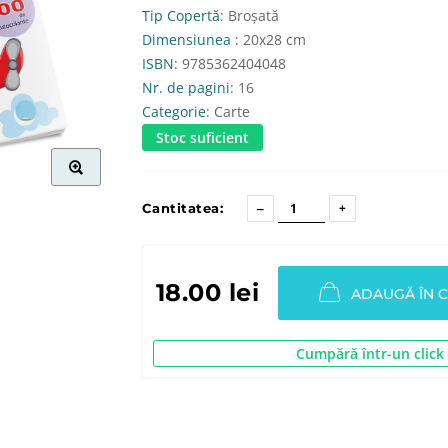
Tip Copertă
: Broșată
Dimensiunea
: 20x28 cm
ISBN
: 9785362404048
Nr. de pagini
: 16
Categorie
: Carte
Stoc suficient
Cantitatea:
18.00 lei
ADAUGĂ ÎN 
Cumpără într-un click