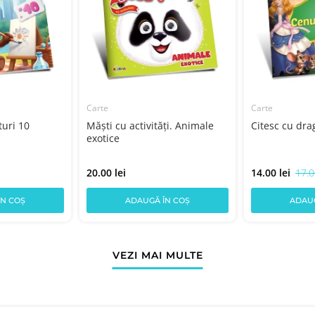
Carte
Carte
turi 10
Măști cu activități. Animale
Citesc cu dr
exotice
20.00 lei
14.00 lei
17.0
ÎN COȘ
ADAUGĂ ÎN COȘ
ADAUG
VEZI MAI MULTE