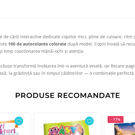
e de cărți interactive dedicate copiilor mici, pline de culoare, ritm 
este
100 de autocolante colorate
după model. Copiii învață să re
ași timp coordonarea mână–ochi și atenția.
căușe transformă învățarea într-o aventură veselă, iar fiecare pagi
acasă, la grădiniță sau în timpul călătoriilor — o combinație perfect
PRODUSE RECOMANDATE
- 17%