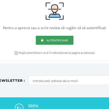
Pentru a aprecia sau a scrie review vă rugăm să vă autentificați
AUTENTIFICARE
După autentificare ve-ți fi redirecționat la pagina produsului
EWSLETTER :
100%