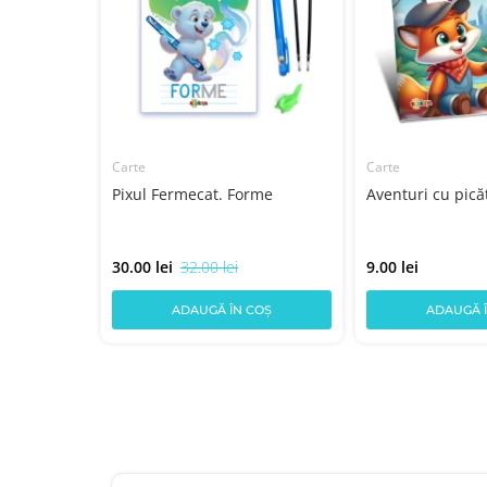
Carte
Carte
ni
Pixul Fermecat. Forme
Aventuri cu pică
30.00 lei
32.00 lei
9.00 lei
COȘ
ADAUGĂ ÎN COȘ
ADAUGĂ 