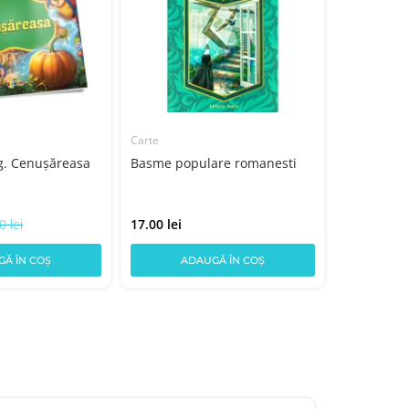
Carte
ag. Cenușăreasa
Basme populare romanesti
0 lei
17.00 lei
Ă ÎN COȘ
ADAUGĂ ÎN COȘ